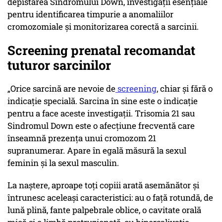
depistarea Sindromului Down, investigaţii esenţiale
pentru identificarea timpurie a anomaliilor
cromozomiale şi monitorizarea corectă a sarcinii.
Screening prenatal recomandat
tuturor sarcinilor
„Orice sarcină are nevoie de
screening
, chiar şi fără o
indicaţie specială. Sarcina în sine este o indicaţie
pentru a face aceste investigaţii. Trisomia 21 sau
Sindromul Down este o afecţiune frecventă care
înseamnă prezenţa unui cromozom 21
supranumerar. Apare în egală măsură la sexul
feminin şi la sexul masculin.
La naştere, aproape toţi copiii arată asemănător şi
întrunesc aceleaşi caracteristici: au o faţă rotundă, de
lună plină, fante palpebrale oblice, o cavitate orală