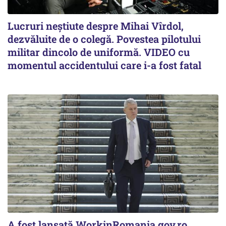
Lucruri neștiute despre Mihai Vîrdol,
dezvăluite de o colegă. Povestea pilotului
militar dincolo de uniformă. VIDEO cu
momentul accidentului care i-a fost fatal
A fost lansată WorkinRomania.gov.ro,