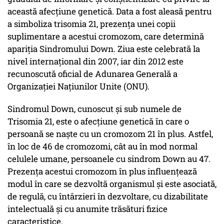
această afecţiune genetică. Data a fost aleasă pentru
a simboliza trisomia 21, prezenţa unei copii
suplimentare a acestui cromozom, care determină
apariţia Sindromului Down. Ziua este celebrată la
nivel internaţional din 2007, iar din 2012 este
recunoscută oficial de Adunarea Generală a
Organizaţiei Naţiunilor Unite (ONU).
Sindromul Down, cunoscut şi sub numele de
Trisomia 21, este o afecţiune genetică în care o
persoană se naşte cu un cromozom 21 în plus. Astfel,
în loc de 46 de cromozomi, cât au în mod normal
celulele umane, persoanele cu sindrom Down au 47.
Prezenţa acestui cromozom în plus influenţează
modul în care se dezvoltă organismul şi este asociată,
de regulă, cu întârzieri în dezvoltare, cu dizabilitate
intelectuală şi cu anumite trăsături fizice
caracteristice.