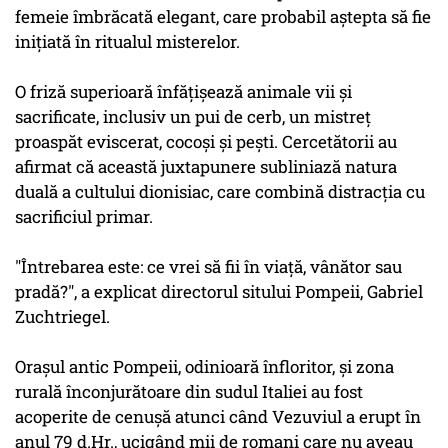
femeie îmbrăcată elegant, care probabil aştepta să fie
iniţiată în ritualul misterelor.
O friză superioară înfăţişează animale vii şi
sacrificate, inclusiv un pui de cerb, un mistreţ
proaspăt eviscerat, cocoşi şi peşti. Cercetătorii au
afirmat că această juxtapunere subliniază natura
duală a cultului dionisiac, care combină distracţia cu
sacrificiul primar.
"Întrebarea este: ce vrei să fii în viaţă, vânător sau
pradă?", a explicat directorul sitului Pompeii, Gabriel
Zuchtriegel.
Oraşul antic Pompeii, odinioară înfloritor, şi zona
rurală înconjurătoare din sudul Italiei au fost
acoperite de cenuşă atunci când Vezuviul a erupt în
anul 79 d.Hr., ucigând mii de romani care nu aveau