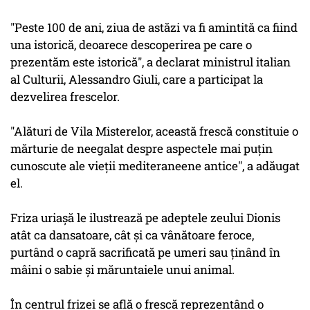
"Peste 100 de ani, ziua de astăzi va fi amintită ca fiind
una istorică, deoarece descoperirea pe care o
prezentăm este istorică", a declarat ministrul italian
al Culturii, Alessandro Giuli, care a participat la
dezvelirea frescelor.
"Alături de Vila Misterelor, această frescă constituie o
mărturie de neegalat despre aspectele mai puţin
cunoscute ale vieţii mediteraneene antice", a adăugat
el.
Friza uriaşă le ilustrează pe adeptele zeului Dionis
atât ca dansatoare, cât şi ca vânătoare feroce,
purtând o capră sacrificată pe umeri sau ţinând în
mâini o sabie şi măruntaiele unui animal.
În centrul frizei se află o frescă reprezentând o