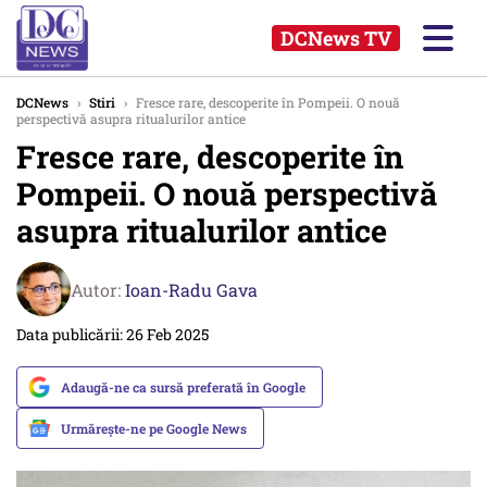
DCNews TV
DCNews
›
Stiri
›
Fresce rare, descoperite în Pompeii. O nouă
perspectivă asupra ritualurilor antice
Fresce rare, descoperite în
Pompeii. O nouă perspectivă
asupra ritualurilor antice
Autor:
Ioan-Radu Gava
Data publicării: 26 Feb 2025
Adaugă-ne ca sursă preferată în Google
Urmărește-ne pe Google News