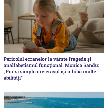
Pericolul ecranelor la vârste fragede și
analfabetismul funcțional. Monica Sandu:
„Pur și simplu creierașul își inhibă multe
abilități”