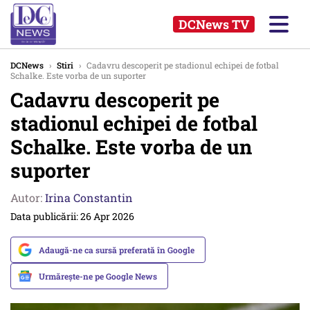
DCNews TV
DCNews
›
Stiri
›
Cadavru descoperit pe stadionul echipei de fotbal
Schalke. Este vorba de un suporter
Cadavru descoperit pe
stadionul echipei de fotbal
Schalke. Este vorba de un
suporter
Autor:
Irina Constantin
Data publicării: 26 Apr 2026
Adaugă-ne ca sursă preferată în Google
Urmărește-ne pe Google News