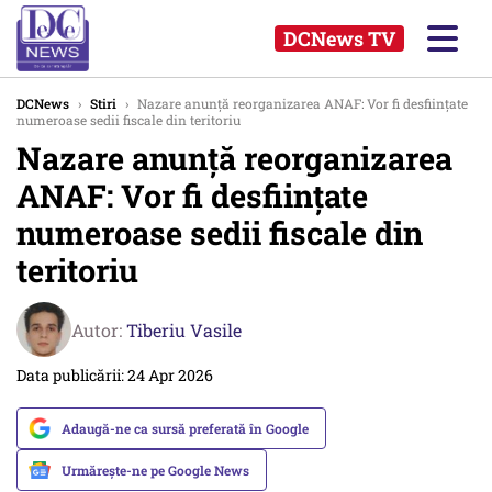
DCNews TV
DCNews
›
Stiri
›
Nazare anunță reorganizarea ANAF: Vor fi desființate
numeroase sedii fiscale din teritoriu
Nazare anunță reorganizarea
ANAF: Vor fi desființate
numeroase sedii fiscale din
teritoriu
Autor:
Tiberiu Vasile
Data publicării: 24 Apr 2026
Adaugă-ne ca sursă preferată în Google
Urmărește-ne pe Google News