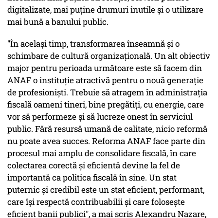
digitalizate, mai puţine drumuri inutile şi o utilizare
mai bună a banului public.
"În acelaşi timp, transformarea înseamnă şi o
schimbare de cultură organizaţională. Un alt obiectiv
major pentru perioada următoare este să facem din
ANAF o instituţie atractivă pentru o nouă generaţie
de profesionişti. Trebuie să atragem în administraţia
fiscală oameni tineri, bine pregătiţi, cu energie, care
vor să performeze şi să lucreze onest în serviciul
public. Fără resursă umană de calitate, nicio reformă
nu poate avea succes. Reforma ANAF face parte din
procesul mai amplu de consolidare fiscală, în care
colectarea corectă şi eficientă devine la fel de
importantă ca politica fiscală în sine. Un stat
puternic şi credibil este un stat eficient, performant,
care îşi respectă contribuabilii şi care foloseşte
eficient banii publici", a mai scris Alexandru Nazare,