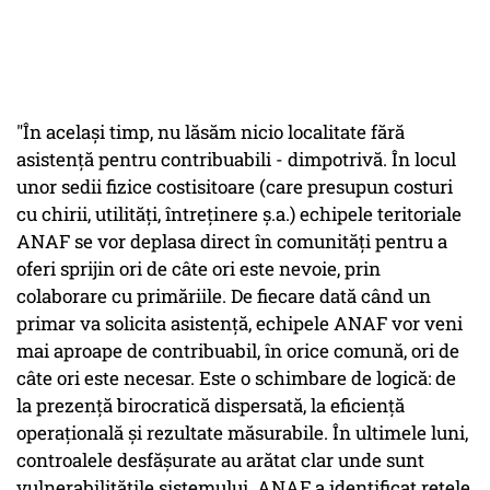
"În acelaşi timp, nu lăsăm nicio localitate fără
asistenţă pentru contribuabili - dimpotrivă. În locul
unor sedii fizice costisitoare (care presupun costuri
cu chirii, utilităţi, întreţinere ş.a.) echipele teritoriale
ANAF se vor deplasa direct în comunităţi pentru a
oferi sprijin ori de câte ori este nevoie, prin
colaborare cu primăriile. De fiecare dată când un
primar va solicita asistenţă, echipele ANAF vor veni
mai aproape de contribuabil, în orice comună, ori de
câte ori este necesar. Este o schimbare de logică: de
la prezenţă birocratică dispersată, la eficienţă
operaţională şi rezultate măsurabile. În ultimele luni,
controalele desfăşurate au arătat clar unde sunt
vulnerabilităţile sistemului. ANAF a identificat reţele