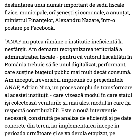
desfiinţarea unui număr important de sedii fiscale
fizice, municipale, orăşeneşti şi comunale, a anunţat,
ministrul Finanţelor, Alexandru Nazare, într-o
postare pe Facebook.
"ANAF nu putea rămâne o instituţie ineficientă la
nesfârşit. Am demarat reorganizarea teritorială a
administraţiei fiscale - pentru că viitorul fiscalităţii în
România trebuie să fie unul digitalizat, performant,
care susţine bugetul public mai mult decât consumă.
Am început, ireversibil, împreună cu preşedintele
ANAF, Adrian Nica, un proces amplu de transformare
al acestei instituţii - care vizează modul în care statul
îşi colectează veniturile şi, mai ales, modul în care îşi
respectă contribuabilii. Este o nouă intervenţie
necesară, construită pe analize de eficienţă şi pe date
concrete din teren, iar implementarea începe în
perioada următoare şi se va derula etapizat, pe