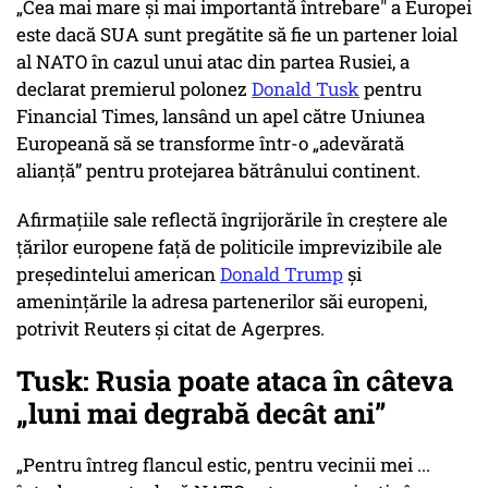
„Cea mai mare şi mai importantă întrebare" a Europei
este dacă SUA sunt pregătite să fie un partener loial
al NATO în cazul unui atac din partea Rusiei, a
declarat premierul polonez
Donald Tusk
pentru
Financial Times, lansând un apel către Uniunea
Europeană să se transforme într-o „adevărată
alianţă” pentru protejarea bătrânului continent.
Afirmaţiile sale reflectă îngrijorările în creştere ale
ţărilor europene faţă de politicile imprevizibile ale
preşedintelui american
Donald Trump
şi
ameninţările la adresa partenerilor săi europeni,
potrivit Reuters și citat de Agerpres.
Tusk: Rusia poate ataca în câteva
„luni mai degrabă decât ani”
„Pentru întreg flancul estic, pentru vecinii mei ...