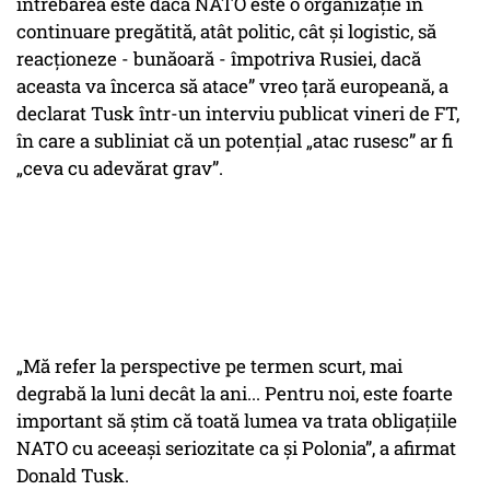
întrebarea este dacă NATO este o organizaţie în
continuare pregătită, atât politic, cât şi logistic, să
reacţioneze - bunăoară - împotriva Rusiei, dacă
aceasta va încerca să atace” vreo ţară europeană, a
declarat Tusk într-un interviu publicat vineri de FT,
în care a subliniat că un potenţial „atac rusesc” ar fi
„ceva cu adevărat grav”.
„Mă refer la perspective pe termen scurt, mai
degrabă la luni decât la ani... Pentru noi, este foarte
important să ştim că toată lumea va trata obligaţiile
NATO cu aceeaşi seriozitate ca şi Polonia”, a afirmat
Donald Tusk.