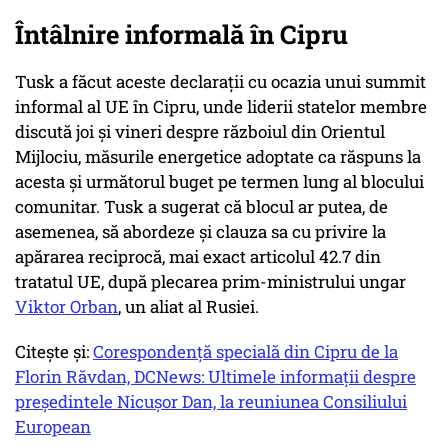
Întâlnire informală în Cipru
Tusk a făcut aceste declaraţii cu ocazia unui summit
informal al UE în Cipru, unde liderii statelor membre
discută joi şi vineri despre războiul din Orientul
Mijlociu, măsurile energetice adoptate ca răspuns la
acesta şi următorul buget pe termen lung al blocului
comunitar. Tusk a sugerat că blocul ar putea, de
asemenea, să abordeze şi clauza sa cu privire la
apărarea reciprocă, mai exact articolul 42.7 din
tratatul UE, după plecarea prim-ministrului ungar
Viktor Orban
, un aliat al Rusiei.
Citește și:
Corespondență specială din Cipru de la
Florin Răvdan, DCNews: Ultimele informații despre
președintele Nicușor Dan, la reuniunea Consiliului
European