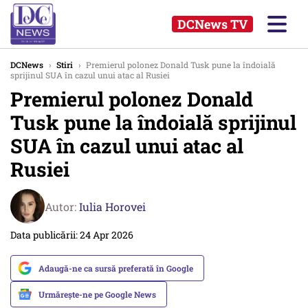
DCNews TV
DCNews
›
Stiri
›
Premierul polonez Donald Tusk pune la îndoială
sprijinul SUA în cazul unui atac al Rusiei
Premierul polonez Donald
Tusk pune la îndoială sprijinul
SUA în cazul unui atac al
Rusiei
Autor:
Iulia Horovei
Data publicării: 24 Apr 2026
Adaugă-ne ca sursă preferată în Google
Urmărește-ne pe Google News