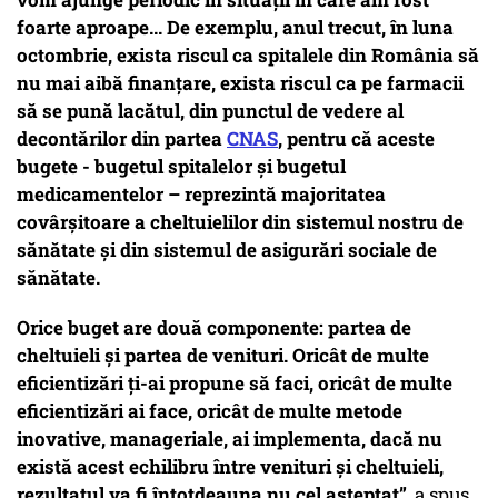
foarte aproape... De exemplu, anul trecut, în luna
octombrie, exista riscul ca spitalele din România să
nu mai aibă finanțare, exista riscul ca pe farmacii
să se pună lacătul, din punctul de vedere al
decontărilor din partea
CNAS
, pentru că aceste
bugete -
bugetul spitalelor și bugetul
medicamentelor
– reprezintă majoritatea
covârșitoare a cheltuielilor din sistemul nostru de
sănătate și din sistemul de asigurări sociale de
sănătate.
Orice buget are două componente: partea de
cheltuieli și partea de venituri. Oricât de multe
eficientizări ți-ai propune să faci, oricât de multe
eficientizări ai face, oricât de multe metode
inovative, manageriale, ai implementa, dacă nu
există acest echilibru între venituri și cheltuieli,
rezultatul va fi întotdeauna nu cel așteptat”
, a spus