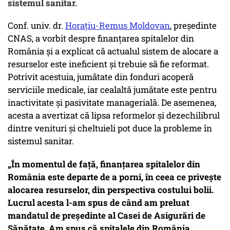
sistemul sanitar.
Conf. univ. dr.
Horațiu-Remus Moldovan
, președinte
CNAS, a vorbit despre finanțarea spitalelor din
România și a explicat că actualul sistem de alocare a
resurselor este ineficient și trebuie să fie reformat.
Potrivit acestuia, jumătate din fonduri acoperă
serviciile medicale, iar cealaltă jumătate este pentru
inactivitate și pasivitate managerială. De asemenea,
acesta a avertizat că lipsa reformelor și dezechilibrul
dintre venituri și cheltuieli pot duce la probleme în
sistemul sanitar.
„În momentul de față, finanțarea spitalelor din
România este departe de a porni, în ceea ce privește
alocarea resurselor, din perspectiva costului bolii.
Lucrul acesta l-am spus de când am preluat
mandatul de președinte al Casei de Asigurări de
Sănătate. Am spus că spitalele din România