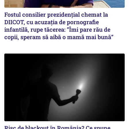
Fostul consilier prezidențial chemat la
DIICOT, cu acuzația de pornografie
infantilă, rupe tăcerea: ”Îmi pare rău de
copii, speram să aibă o mamă mai bună”
Risc de blackout în România? Ce spune