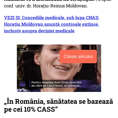
conf. univ. dr. Horațiu-Remus Moldovan.
VEZI ȘI: Concediile medicale, sub lupa CNAS:
Horațiu Moldovan anunță controale extinse,
inclusiv asupra deciziei medicale
Citește articolul
„În România, sănătatea se bazează
pe cei 10% CASS”