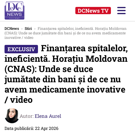
DCNews TV
DCNews
›
Stiri
›
Finanțarea spitalelor, ineficientă. Horațiu Moldovan
(CNAS): Unde se duce jumătate din bani și de ce nu avem medicamente
inovative / video
Finanțarea spitalelor,
ineficientă. Horațiu Moldovan
(CNAS): Unde se duce
jumătate din bani și de ce nu
avem medicamente inovative
/ video
Autor:
Elena Aurel
Data publicării: 22 Apr 2026