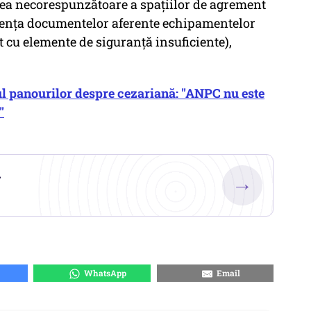
rea necorespunzătoare a spaţiilor de agrement
bsenţa documentelor aferente echipamentelor
 cu elemente de siguranţă insuficiente),
ul panourilor despre cezariană: "ANPC nu este
"
.
→
WhatsApp
Email