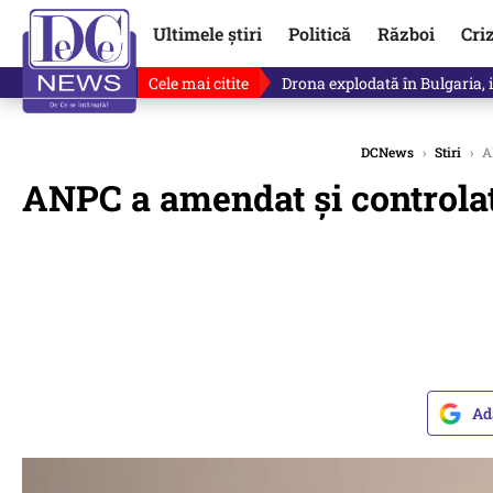
Ultimele știri
Politică
Război
Cri
Cele mai citite
Drona explodată în Bulgaria, 
DCNews
›
Stiri
›
AN
ANPC a amendat și controlat 
Ad