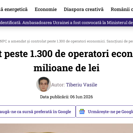
ză energetică
Economie
Diaspora creativă
Românii c
identificată. Ambasadoarea Ucrainei a fost convocată la Ministerul de
PC a amendat și controlat peste 1.300 de operatori economici. Sancțiuni de pes
peste 1.300 de operatori econ
milioane de lei
Autor:
Tiberiu Vasile
Data publicării: 06 Iun 2026
augă-ne ca sursă preferată în Google
Urmărește-ne pe Goog