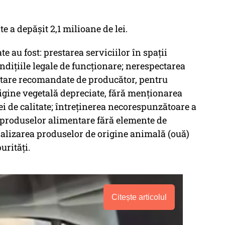
e a depăşit 2,1 milioane de lei.
e au fost: prestarea serviciilor în spaţii
ndiţiile legale de funcţionare; nerespectarea
itare recomandate de producător, pentru
igine vegetală depreciate, fără menţionarea
iei de calitate; întreţinerea necorespunzătoare a
 produselor alimentare fără elemente de
cializarea produselor de origine animală (ouă)
urităţi.
Citește articolul