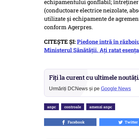
echipamentului gonflabil; întreţine
(conductoare electrice neizolate, a
utilizate şi echipamente de agrement
conform Agerpres.
CITEȘTE ȘI:
Piedone intră în război
Ministerul Sănătății. Ați ratat esența
Fiți la curent cu ultimele noutăți
Urmăriți DCNews și pe
Google News
anpc
controale
amenzi anpc
Facebook
Twitter