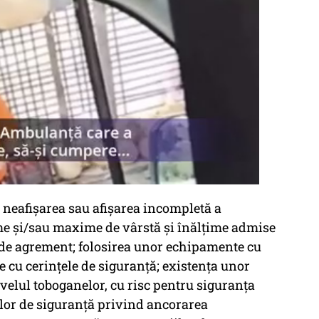
 neafişarea sau afişarea incompletă a
me şi/sau maxime de vârstă şi înălţime admise
i de agrement; folosirea unor echipamente cu
 cu cerinţele de siguranţă; existenţa unor
velul toboganelor, cu risc pentru siguranţa
iilor de siguranţă privind ancorarea