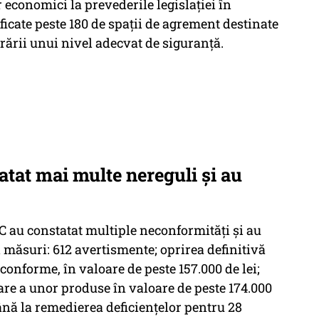
 economici la prevederile legislaţiei în
ificate peste 180 de spaţii de agrement destinate
urării unui nivel adecvat de siguranţă.
tat mai multe nereguli și au
C au constatat multiple neconformităţi şi au
 măsuri: 612 avertismente; oprirea definitivă
conforme, în valoare de peste 157.000 de lei;
re a unor produse în valoare de peste 174.000
 până la remedierea deficienţelor pentru 28