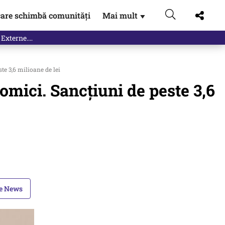
are schimbă comunități
Mai mult
▼
 Externe.…
te 3,6 milioane de lei
omici. Sancțiuni de peste 3,6
le News