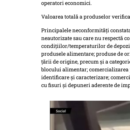
operatori economici.
Valoarea totală a produselor verificat
Principalele neconformităţi constatat
neautorizate sau care nu respectă co
condiţiilor/temperaturilor de depoz
produsele alimentare; produse de or
ţării de origine, precum şi a categor
blocului alimentar; comercializarea
identificare şi caracterizare; comer
cu fisuri şi depuneri aderente de imp