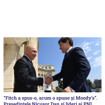
”Fitch a spus-o, acum o spune și Moody’s”.
Președintele Nicușor Dan și lideri ai PNL,