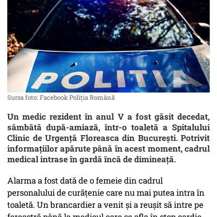
Sursa foto: Facebook Poliția Română
Un medic rezident în anul V a fost găsit decedat,
sâmbătă după-amiază, într-o toaletă a Spitalului
Clinic de Urgență Floreasca din București. Potrivit
informațiilor apărute până în acest moment, cadrul
medical intrase în gardă încă de dimineață.
Alarma a fost dată de o femeie din cadrul
personalului de curățenie care nu mai putea intra în
toaletă. Un brancardier a venit și a reușit să intre pe
fereastră până la medicul care se afla în stop cardio-