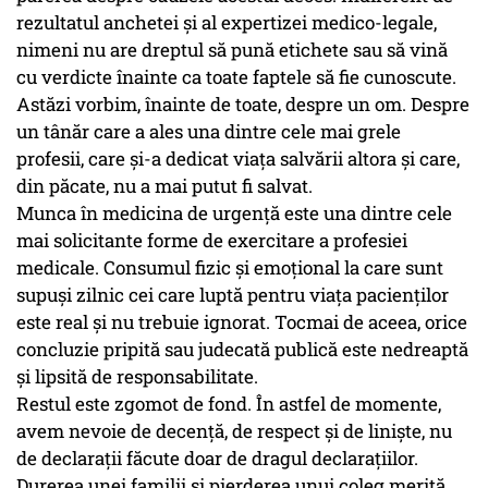
rezultatul anchetei și al expertizei medico-legale,
nimeni nu are dreptul să pună etichete sau să vină
cu verdicte înainte ca toate faptele să fie cunoscute.
Astăzi vorbim, înainte de toate, despre un om. Despre
un tânăr care a ales una dintre cele mai grele
profesii, care și-a dedicat viața salvării altora și care,
din păcate, nu a mai putut fi salvat.
Munca în medicina de urgență este una dintre cele
mai solicitante forme de exercitare a profesiei
medicale. Consumul fizic și emoțional la care sunt
supuși zilnic cei care luptă pentru viața pacienților
este real și nu trebuie ignorat. Tocmai de aceea, orice
concluzie pripită sau judecată publică este nedreaptă
și lipsită de responsabilitate.
Restul este zgomot de fond. În astfel de momente,
avem nevoie de decență, de respect și de liniște, nu
de declarații făcute doar de dragul declarațiilor.
Durerea unei familii și pierderea unui coleg merită