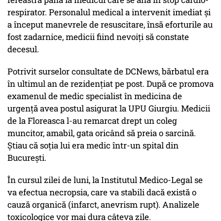
respirator. Personalul medical a intervenit imediat și
a început manevrele de resuscitare, însă eforturile au
fost zadarnice, medicii fiind nevoiți să constate
decesul.
Potrivit surselor consultate de DCNews, bărbatul era
în ultimul an de rezidențiat pe post. După ce promova
examenul de medic specialist în medicina de
urgență avea postul asigurat la UPU Giurgiu. Medicii
de la Floreasca l-au remarcat drept un coleg
muncitor, amabil, gata oricând să preia o sarcină.
Știau că soția lui era medic într-un spital din
București.
În cursul zilei de luni, la Institutul Medico-Legal se
va efectua necropsia, care va stabili dacă există o
cauză organică (infarct, anevrism rupt). Analizele
toxicologice vor mai dura câteva zile.