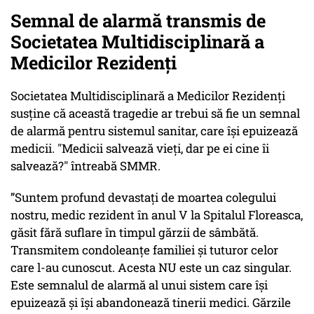
Semnal de alarmă transmis de
Societatea Multidisciplinară a
Medicilor Rezidenți
Societatea Multidisciplinară a Medicilor Rezidenți
susține că această tragedie ar trebui să fie un semnal
de alarmă pentru sistemul sanitar, care își epuizează
medicii. "Medicii salvează vieți, dar pe ei cine îi
salvează?" întreabă SMMR.
”Suntem profund devastați de moartea colegului
nostru, medic rezident în anul V la Spitalul Floreasca,
găsit fără suflare în timpul gărzii de sâmbătă.
Transmitem condoleanțe familiei și tuturor celor
care l-au cunoscut. Acesta NU este un caz singular.
Este semnalul de alarmă al unui sistem care își
epuizează și își abandonează tinerii medici. Gărzile