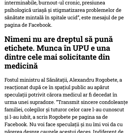
interminabile, burnout-ul cronic, presiunea
psihologică uriașă și stigmatizarea problemelor de
sănătate mintală în spitale ucid”, este mesajul de pe
pagina de Facebook.
Nimeni nu are dreptul să pună
etichete. Munca în UPU e una
dintre cele mai solicitante din
medicină
Fostul ministru al Sănătații, Alexandru Rogobete, a
reacționat după ce în spațiul public au apărut
speculații potrivit cărora medicul ar fi decedat în
urma unei supradoze. ”Transmit sincere condoleanțe
familiei, colegilor și tuturor celor care l-au cunoscut
și l-au iubit, a scris Rogobete pe pagina sa de
Facebook. Nu voi face speculații și nu îmi voi da cu
părerea despre cauzele acestui deces. Indiferent de