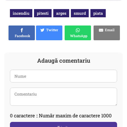
incendiu
pitesti
arges
smurd
piata
Twitter
Email
Facebook
WhatsApp
Adaugă comentariu
0
caractere :: Număr maxim de caractere 1000