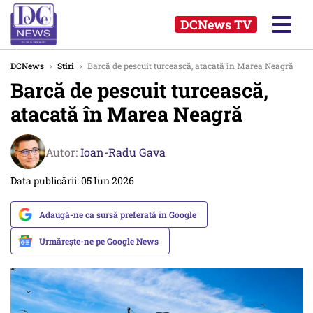
DCNews TV
DCNews
›
Stiri
›
Barcă de pescuit turcească, atacată în Marea Neagră
Barcă de pescuit turcească,
atacată în Marea Neagră
Autor:
Ioan-Radu Gava
Data publicării: 05 Iun 2026
Adaugă-ne ca sursă preferată în Google
Urmărește-ne pe Google News