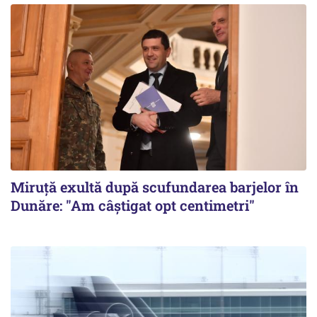
Miruță exultă după scufundarea barjelor în
Dunăre: "Am câștigat opt centimetri"