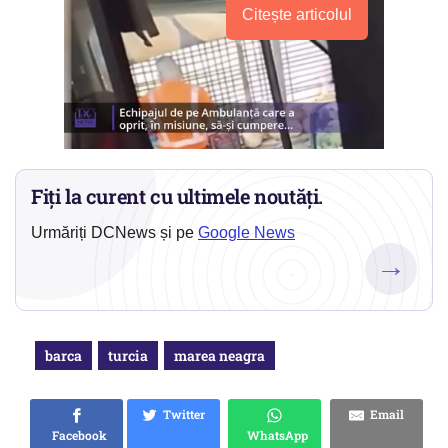
Citește articolul
Fiți la curent cu ultimele noutăți.
Urmăriți DCNews și pe
Google News
→
barca
turcia
marea neagra
Twitter
Email
Facebook
WhatsApp