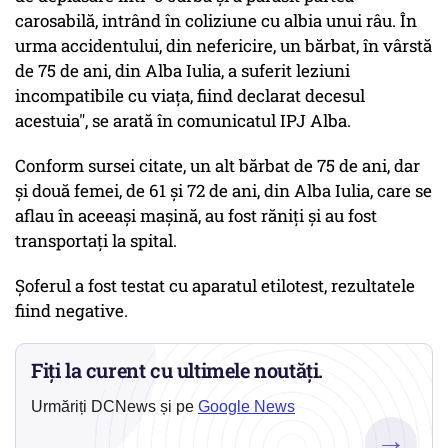
carosabilă, intrând în coliziune cu albia unui râu. În
urma accidentului, din nefericire, un bărbat, în vârstă
de 75 de ani, din Alba Iulia, a suferit leziuni
incompatibile cu viaţa, fiind declarat decesul
acestuia", se arată în comunicatul IPJ Alba.
Conform sursei citate, un alt bărbat de 75 de ani, dar
şi două femei, de 61 şi 72 de ani, din Alba Iulia, care se
aflau în aceeaşi maşină, au fost răniţi şi au fost
transportaţi la spital.
Şoferul a fost testat cu aparatul etilotest, rezultatele
fiind negative.
Fiți la curent cu ultimele noutăți.
Urmăriți DCNews și pe
Google News
→