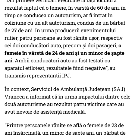
”Din primele verificări efectuate la faţa locului a
rezultat faptul că o femeie, în vârstă de 60 de ani, în
timp ce conducea un autoturism, ar fi intrat în
coliziune cu un alt autoturism, condus de un bărbat
de 27 de ani. În urma producerii evenimentului
rutier, patru persoane au fost rănite uşor, respectiv
cei doi conducători auto, precum şi doi pasageri,
o
femeie în vârstă de 24 de ani şi un minor de şapte
ani.
Ambii conducători auto au fost testaţi cu
aparatul etilotest, rezultatele fiind negative”, au
transmis reprezentanţii IPJ.
În context, Serviciul de Ambulanţă Judeţean (SAJ)
Vrancea a informat că în urma impactului dintre cele
două autoturisme au rezultat patru victime care au
avut nevoie de asistenţă medicală.
"Printre persoanele rănite se află o femeie de 23 de
ani însărcinată, un minor de şapte ani, un bărbat de