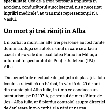
specialitate.
Cea de-a treia persoană implicată în
accident, conducătorul autocisternei, nu a necesitat
îngrijiri medicale”, au transmis reprezentanţii ISU
Vaslui.
Un mort și trei răniți în Alba
Un bărbat a murit, iar alte trei persoane au fost rănite,
duminică, după ce autoturismul în care se aflau a
căzut într-o vale din localitatea Pârâu lui Mihai, a
informat Inspectoratul de Poliţie Judeţean (IPJ)
Alba.
"Din cercetările efectuate de poliţiştii deplasaţi la faţa
locului a reieşit că un bărbat, în vârstă de 29 de ani,
din municipiul Alba Iulia, în timp ce conducea un
autoturism, pe DJ 107 A, pe sensul de mers Vinţu de
Jos - Alba Iulia, ar fi pierdut controlul asupra direcţiei
de deplasare într-o curbă şi a părăsit partea