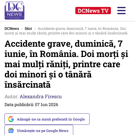
DCNews TV
DCNews
›
Stiri
›
Accidente grave, duminică, 7 iunie, în România. Doi
morți și mai mulți răniți, printre care doi minori și o tânără însărcinată
Accidente grave, duminică, 7
iunie, în România. Doi morți și
mai mulți răniți, printre care
doi minori și o tânără
însărcinată
Autor:
Alexandra Firescu
Data publicării: 07 Iun 2026
Adaugă-ne ca sursă preferată în Google
Urmărește-ne pe Google News