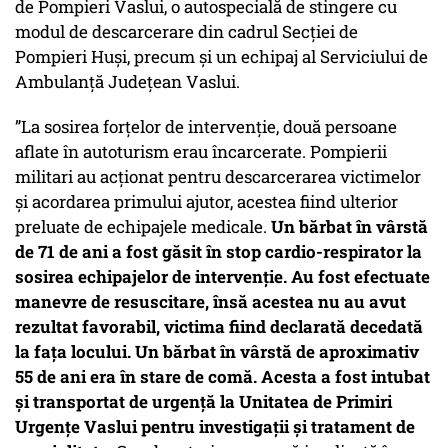
de Pompieri Vaslui, o autospecială de stingere cu
modul de descarcerare din cadrul Secţiei de
Pompieri Huşi, precum şi un echipaj al Serviciului de
Ambulanţă Judeţean Vaslui.
”La sosirea forţelor de intervenţie, două persoane
aflate în autoturism erau încarcerate. Pompierii
militari au acţionat pentru descarcerarea victimelor
şi acordarea primului ajutor, acestea fiind ulterior
preluate de echipajele medicale.
Un bărbat în vârstă
de 71 de ani a fost găsit în stop cardio-respirator la
sosirea echipajelor de intervenţie. Au fost efectuate
manevre de resuscitare, însă acestea nu au avut
rezultat favorabil, victima fiind declarată decedată
la faţa locului. Un bărbat în vârstă de aproximativ
55 de ani era în stare de comă. Acesta a fost intubat
şi transportat de urgenţă la Unitatea de Primiri
Urgenţe Vaslui pentru investigaţii şi tratament de