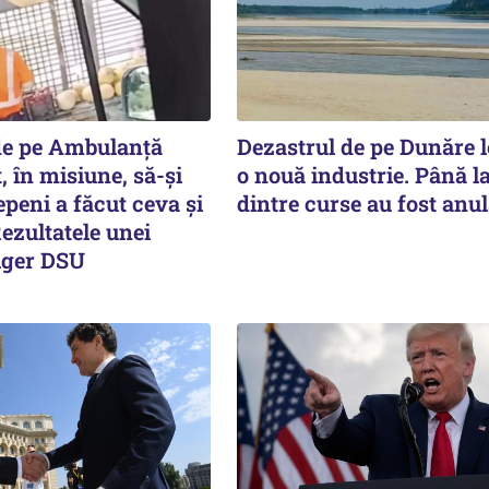
de pe Ambulanță
Dezastrul de pe Dunăre 
, în misiune, să-și
o nouă industrie. Până l
peni a făcut ceva și
dintre curse au fost anul
ezultatele unei
lger DSU