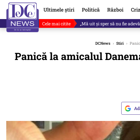
Ultimele știri
Politică
Război
Cri
Cele mai citite
Ce se întâmplă cu primul bulet
DCNews
›
Stiri
›
Panică
Panică la amicalul Danema
Ad