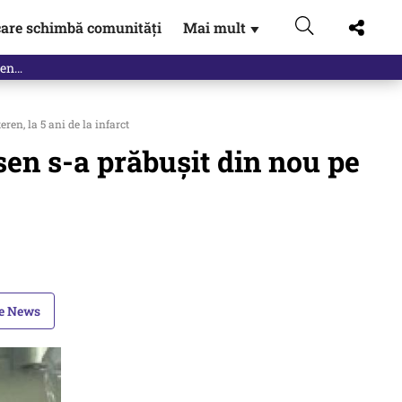
are schimbă comunități
Mai mult
▼
en, la 5 ani de la infarct
en s-a prăbușit din nou pe
le News