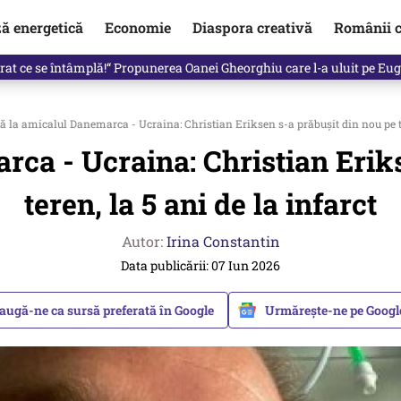
ză energetică
Economie
Diaspora creativă
Românii c
in electronic, decizia luată astăzi de Guvern pentru toți românii
 la amicalul Danemarca - Ucraina: Christian Eriksen s-a prăbușit din nou pe ter
rca - Ucraina: Christian Eriks
teren, la 5 ani de la infarct
Autor:
Irina Constantin
Data publicării: 07 Iun 2026
augă-ne ca sursă preferată în Google
Urmărește-ne pe Goog