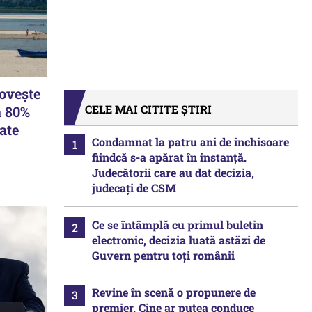
lovește
CELE MAI CITITE ȘTIRI
a 80%
ate
Condamnat la patru ani de închisoare
fiindcă s-a apărat în instanță.
Judecătorii care au dat decizia,
judecați de CSM
Ce se întâmplă cu primul buletin
electronic, decizia luată astăzi de
Guvern pentru toți românii
Revine în scenă o propunere de
premier. Cine ar putea conduce