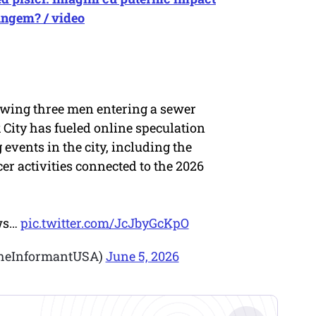
ungem? / video
howing three men entering a sewer
 City has fueled online speculation
vents in the city, including the
cer activities connected to the 2026
ows…
pic.twitter.com/JcJbyGcKpO
heInformantUSA)
June 5, 2026
.