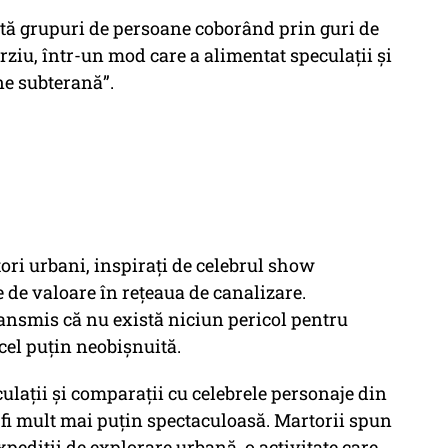
rată grupuri de persoane coborând prin guri de
rziu, într-un mod care a alimentat speculații și
ne subterană”.
ratori urbani, inspirați de celebrul show
e de valoare în rețeaua de canalizare.
transmis că nu există niciun pericol pentru
cel puțin neobișnuită.
lații și comparații cu celebrele personaje din
a fi mult mai puțin spectaculoasă. Martorii spun
xpediții de explorare urbană, o activitate care