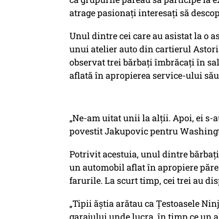
atrage pasionați interesați să desco
Unul dintre cei care au asistat la o 
unui atelier auto din cartierul Astor
observat trei bărbați îmbrăcați în s
aflată în apropierea service-ului său
„Ne-am uitat unii la alții. Apoi, ei s-a
povestit Jakupovic pentru Washingt
Potrivit acestuia, unul dintre bărbați
un automobil aflat în apropiere păre
farurile. La scurt timp, cei trei au di
„Tipii ăștia arătau ca Țestoasele Nin
garajului unde lucra, în timp ce un alt