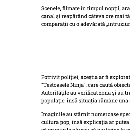
Scenele, filmate în timpul nopții, a
canal și reapărând câteva ore mai tâ
comparații cu o adevărată „intruziu
Potrivit poliției, aceștia ar fi explo
"Țestoasele Ninja", care caută obiect
Autoritățile au verificat zona și au 
populație, însă situația rămâne una 
Imaginile au stârnit numeroase specu
cultura pop, însă explicația ar pute
că grupurile păreau să participe la e