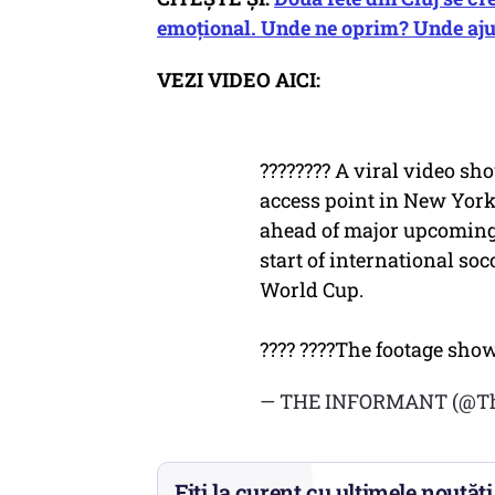
emoțional. Unde ne oprim? Unde aj
VEZI VIDEO AICI:
???????? A viral video s
access point in New York
ahead of major upcoming e
start of international soc
World Cup.
???? ????The footage sh
— THE INFORMANT (@T
Fiți la curent cu ultimele noutăți