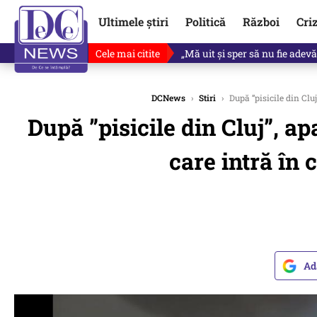
Ultimele știri
Politică
Război
Cri
Cele mai citite
Singurul lucru care l-ar putea 
DCNews
›
Stiri
›
După ”pisicile din Cluj
După ”pisicile din Cluj”, apa
care intră în
Ad