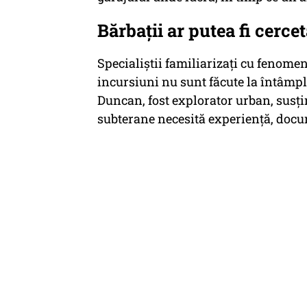
Bărbații ar putea fi cercet
Specialiștii familiarizați cu fenome
incursiuni nu sunt făcute la întâmpl
Duncan, fost explorator urban, susți
subterane necesită experiență, doc