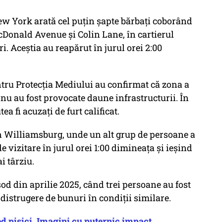
w York arată cel puțin șapte bărbați coborând
cDonald Avenue și Colin Lane, în cartierul
i. Aceștia au reapărut în jurul orei 2:00
ru Protecția Mediului au confirmat că zona a
ă nu au fost provocate daune infrastructurii. În
ea fi acuzați de furt calificat.
în Williamsburg, unde un alt grup de persoane a
e vizitare în jurul orei 1:00 dimineața și ieșind
i târziu.
od din aprilie 2025, când trei persoane au fost
i distrugere de bunuri în condiții similare.
ed pisici. Imagini cu puternic impact