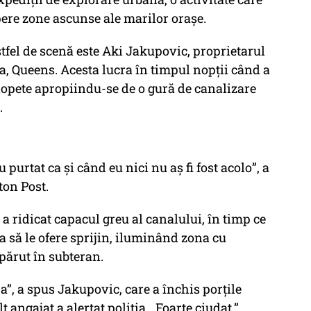
pere zone ascunse ale marilor orașe.
astfel de scenă este Aki Jakupovic, proprietarul
ia, Queens. Acesta lucra în timpul nopții când a
alopete apropiindu-se de o gură de canalizare
.
u purtat ca și când eu nici nu aș fi fost acolo”, a
on Post.
 a ridicat capacul greu al canalului, în timp ce
a să le ofere sprijin, iluminând zona cu
spărut în subteran.
ja”, a spus Jakupovic, care a închis porțile
 angajat a alertat poliția. „Foarte ciudat.”