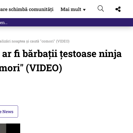
are schimbă comunități
Mai mult
▼
eac
canalizări noaptea și caută "comori" (VIDEO)
 ar fi bărbații țestoase ninja
omori" (VIDEO)
le News