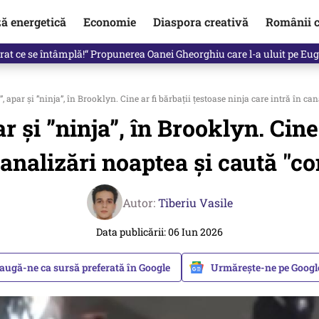
ză energetică
Economie
Diaspora creativă
Românii c
clinti pe Ilie Bolojan de la Palatul Victoria. Verdictul lui Bogdan Chiri
”, apar și ”ninja”, în Brooklyn. Cine ar fi bărbații țestoase ninja care intră în 
r și ”ninja”, în Brooklyn. Cine
 canalizări noaptea și caută "c
Autor:
Tiberiu Vasile
Data publicării: 06 Iun 2026
augă-ne ca sursă preferată în Google
Urmărește-ne pe Goog