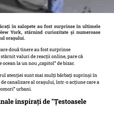
cați în salopete au fost surprinse în ultimele
 New York, stârnind curiozitate și numeroase
ul orașului.
 care două tinere au fost surprinse
stârnit valuri de reacții online, pare că
 ocean la un nou „capitol” de bizar.
rul atenției sunt mai mulți bărbați suprinși în
 de canalizare al orașului, într-o acțiune care a
 comori” urbani.
nale inspirați de "Țestoasele