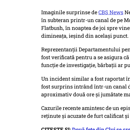
Imaginile surprinse de
CBS News
Ne
în subteran printr-un canal de pe M
Flatbush, în noaptea de joi spre viner
dimineața, ieșind din același punct.
Reprezentanții Departamentului pent
fost verificată pentru a se asigura c
funcție de investigație, bărbații ar put
Un incident similar a fost raportat 
fost surprins intrând într-un canal d
aproximativ două ore și jumătate ma
Cazurile recente amintesc de un epis
reținute și acuzate de furt calificat ș
CITEȘTE ȘI:
Două fete din Cluj se cr