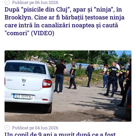
Publicat pe 06 Iun 2026
După ”pisicile din Cluj”, apar și ”ninja”, în
Brooklyn. Cine ar fi bărbații țestoase ninja
care intră în canalizări noaptea și caută
"comori" (VIDEO)
Publicat pe 04 Iun 2026
Un copil de 9 ani a murit după ce a fost