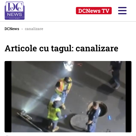
DCNews TV
DCNews
›
canalizare
Articole cu tagul: canalizare