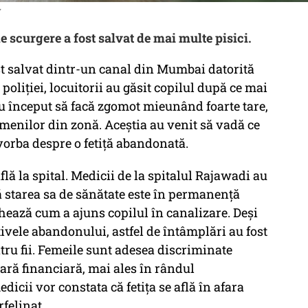
y
 scurgere a fost salvat de mai multe pisici.
ost salvat dintr-un canal din Mumbai datorită
t poliției, locuitorii au găsit copilul după ce mai
 au început să facă zgomot mieunând foarte tare,
amenilor din zonă. Aceștia au venit să vadă ce
 vorba despre o fetiță abandonată.
flă la spital. Medicii de la spitalul Rajawadi au
ă starea sa de sănătate este în permanență
hează cum a ajuns copilul în canalizare. Deși
vele abandonului, astfel de întâmplări au fost
tru fii. Femeile sunt adesea discriminate
ovară financiară, mai ales în rândul
icii vor constata că fetița se află în afara
rfelinat.