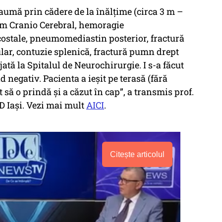
traumă prin cădere de la înălţime (circa 3 m –
ism Cranio Cerebral, hemoragie
costale, pneumomediastin posterior, fractură
ar, contuzie splenică, fractură pumn drept
ijată la Spitalul de Neurochirurgie. I s-a făcut
nd negativ. Pacienta a ieşit pe terasă (fără
 să o prindă şi a căzut în cap”, a transmis prof.
 Iaşi. Vezi mai mult
AICI
.
Citește articolul