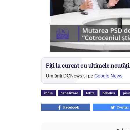
Fiți la curent cu ultimele noutăți
Urmăriți DCNews și pe
Google News
india
canalizare
fetita
bebelus
pisi
Facebook
Twitter