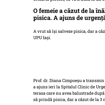
O femeie a căzut de la înă
pisica. A ajuns de urgență
A vrut să îşi salveze pisica, dar a că
UPU Iaşi.
Prof. dr. Diana Cimpoeșu a transmis 
a ajuns ieri la Spitalul Clinic de Urg
terasa care nu avea balustrade după
să prindă pisica, dar a căzut de la 3 