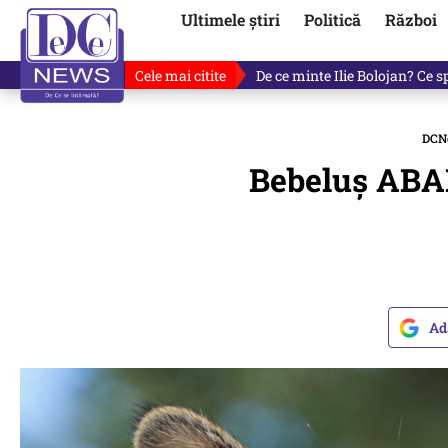
Ultimele știri
Politică
Război
Cele mai citite
De ce minte Ilie Bolojan? Ce 
DCN
Bebeluș ABAN
Ad