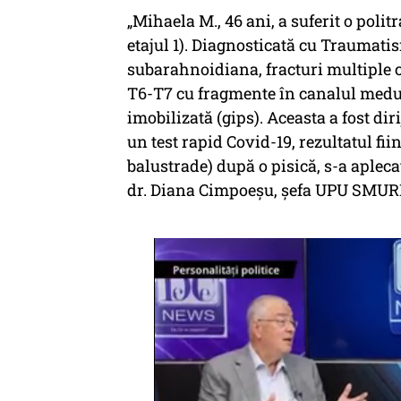
„Mihaela M., 46 ani, a suferit o poli
etajul 1). Diagnosticată cu Traumat
subarahnoidiana, fracturi multiple 
T6-T7 cu fragmente în canalul medul
imobilizată (gips). Aceasta a fost dir
un test rapid Covid-19, rezultatul fii
balustrade) după o pisică, s-a aplecat
dr. Diana Cimpoeșu, şefa UPU SMURD