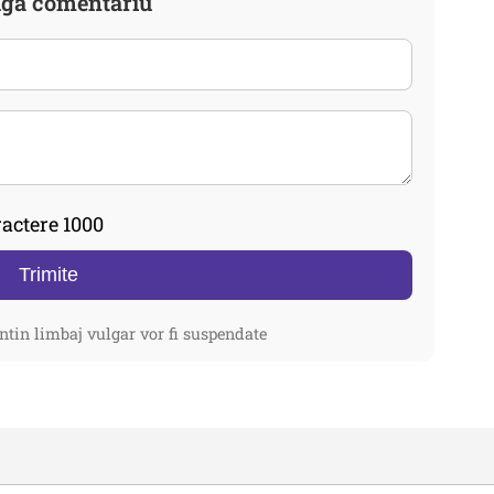
gă comentariu
actere 1000
Trimite
ntin limbaj vulgar vor fi suspendate