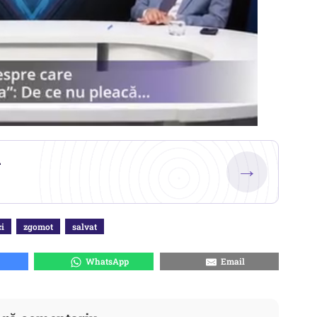
.
→
ci
zgomot
salvat
WhatsApp
Email