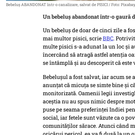
Bebeluș ABANDONAT într-o canalizare, salvat de PISICI / Foto: Pixaba
Un bebeluș abandonat într-o gaură de
Un bebeluș de doar de cinci zile a f
mai multor pisici, scrie
BBC
. Potrivi
multe pisici s-a adunat la un loc și
încercând să atragă astfel atenția o
se întâmplă și au descoperit că este
Bebelușul a fost salvat, iar acum se a
anunțat că micuța se simte bine și c
monitorizată. Oamenii legii investig
aceștia nu au spus nimic despre moti
puse pe seama preferinței Indiei pen
social, iar fetele sunt văzute ca o p
comunităților sărace. Atunci când med
oricărui pericol, ea va fi dusă la un o