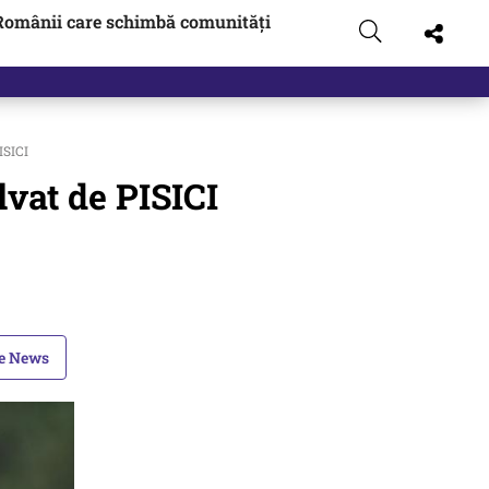
Românii care schimbă comunități
ISICI
vat de PISICI
le News