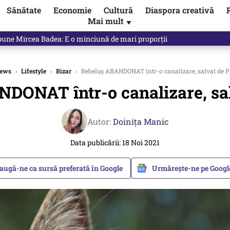
Sănătate
Economie
Cultură
Diaspora creativă
Mai mult
▼
spune Mircea Badea: E o minciună de mari proporții
ews
›
Lifestyle
›
Bizar
›
Bebeluș ABANDONAT într-o canalizare, salvat de P
DONAT într-o canalizare, sal
Autor:
Doinița Manic
Data publicării: 18 Noi 2021
augă-ne ca sursă preferată în Google
Urmărește-ne pe Goog