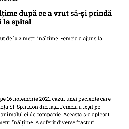
lțime după ce a vrut să-și prindă
 la spital
zut de la 3 metri înălţime. Femeia a ajuns la
pe 16 noiembrie 2021, cazul unei paciente care
enţă Sf. Spiridon din Iaşi. Femeia a ieşit pe
 animalul ei de companie. Aceasta s-a aplecat
metri înălţime. A suferit diverse fracturi.