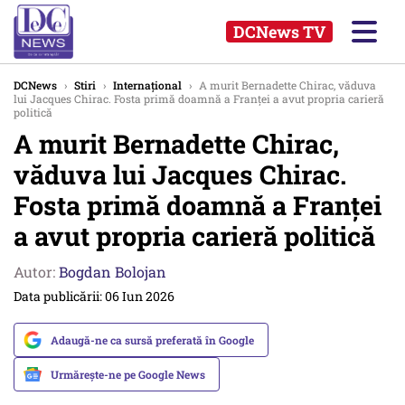
DCNews TV
DCNews
›
Stiri
›
Internațional
›
A murit Bernadette Chirac, văduva
lui Jacques Chirac. Fosta primă doamnă a Franței a avut propria carieră
politică
A murit Bernadette Chirac,
văduva lui Jacques Chirac.
Fosta primă doamnă a Franței
a avut propria carieră politică
Autor:
Bogdan Bolojan
Data publicării: 06 Iun 2026
Adaugă-ne ca sursă preferată în Google
Urmărește-ne pe Google News