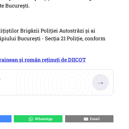
te Bucureşti.
ţiştilor Brigăzii Poliţiei Autostrăzi şi ai
ipiului Bucureşti - Secţia 21 Poliţie, conform
rainean și român reținuți de DIICOT
.
→
WhatsApp
Email