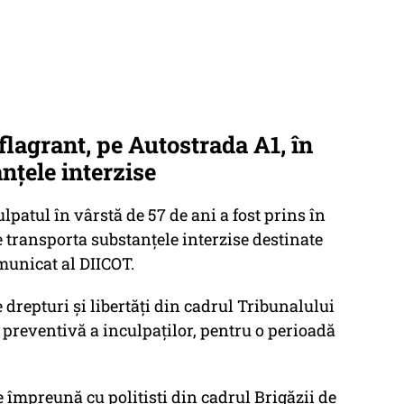
 flagrant, pe Autostrada A1, în
nţele interzise
ulpatul în vârstă de 57 de ani a fost prins în
e transporta substanţele interzise destinate
omunicat al DIICOT.
 drepturi şi libertăţi din cadrul Tribunalului
preventivă a inculpaţilor, pentru o perioadă
te împreună cu poliţişti din cadrul Brigăzii de