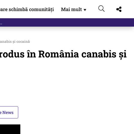
are schimbă comunități
Mai mult
▼
anabis şi cocaină
trodus în România canabis şi
le News