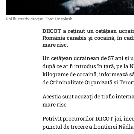
Rol ilustrativ droguri. Foto: Unsplash
DIICOT a reținut un cetățean ucrai
România canabis și cocaină, în cadr
mare risc.
Un cetăţean ucrainean de 57 ani şi u
după ce ar fi introdus în ţară, pe la
kilograme de cocaină, informează sâm
de Criminalitate Organizată şi Teror
Aceştia sunt acuzaţi de trafic interna
mare risc.
Potrivit procurorilor DIICOT, joi, inc
punctul de trecere a frontierei Nădl