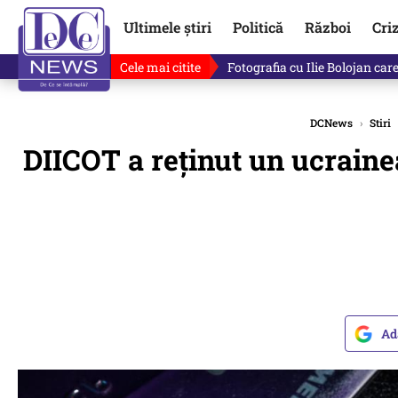
Ultimele știri
Politică
Război
Cri
Cele mai citite
Lucruri neștiute despre Mihai 
DCNews
›
Stiri
DIICOT a reținut un ucraine
Ad