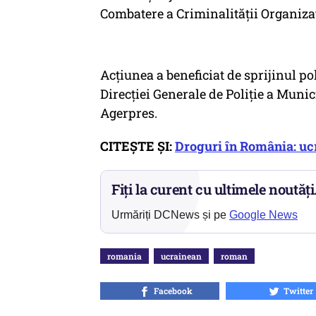
Combatere a Criminalităţii Organiza
Acţiunea a beneficiat de sprijinul poli
Direcţiei Generale de Poliţie a Munic
Agerpres.
CITEȘTE ȘI:
Droguri în România: uc
Fiți la curent cu ultimele noutăți
Urmăriți DCNews și pe
Google News
romania
ucrainean
roman
Facebook
Twitter