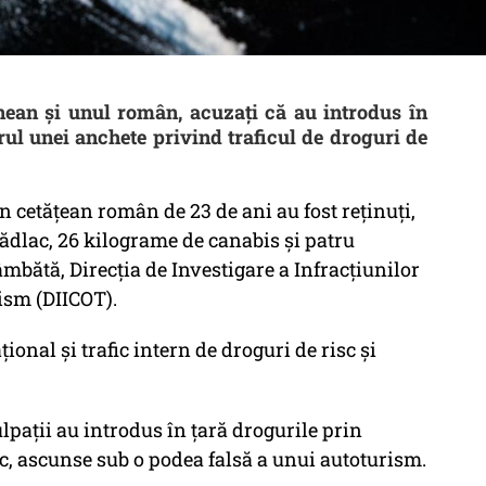
nean și unul român, acuzați că au introdus în
ul unei anchete privind traficul de droguri de
n cetăţean român de 23 de ani au fost reţinuţi,
 Nădlac, 26 kilograme de canabis şi patru
bătă, Direcţia de Investigare a Infracţiunilor
ism (DIICOT).
ţional şi trafic intern de droguri de risc şi
ulpaţii au introdus în ţară drogurile prin
ac, ascunse sub o podea falsă a unui autoturism.