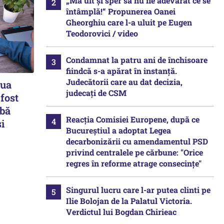
„Mă uit și sper să nu fie adevărat ce se
întâmplă!“ Propunerea Oanei
Gheorghiu care l-a uluit pe Eugen
Teodorovici / video
Condamnat la patru ani de închisoare
fiindcă s-a apărat în instanță.
Judecătorii care au dat decizia,
oua
judecați de CSM
 fost
mbă
Reacția Comisiei Europene, după ce
i
Bucureștiul a adoptat Legea
decarbonizării cu amendamentul PSD
privind centralele pe cărbune: "Orice
regres în reforme atrage consecințe"
Singurul lucru care l-ar putea clinti pe
Ilie Bolojan de la Palatul Victoria.
Verdictul lui Bogdan Chirieac