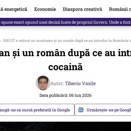
ză energetică
Economie
Diaspora creativă
Românii c
Vîrdol, dezvăluite de o colegă. Povestea pilotului militar dincolo de…
›
DIICOT a reținut un ucrainean și un român după ce au introdus în România c
an și un român după ce au in
cocaină
Autor:
Tiberiu Vasile
Data publicării: 06 Iun 2026
augă-ne ca sursă preferată în Google
Urmărește-ne pe Goog