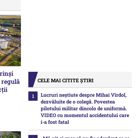
rinși
CELE MAI CITITE ȘTIRI
 regulă
ții
Lucruri neștiute despre Mihai Vîrdol,
dezvăluite de o colegă. Povestea
pilotului militar dincolo de uniformă.
VIDEO cu momentul accidentului care
i-a fost fatal