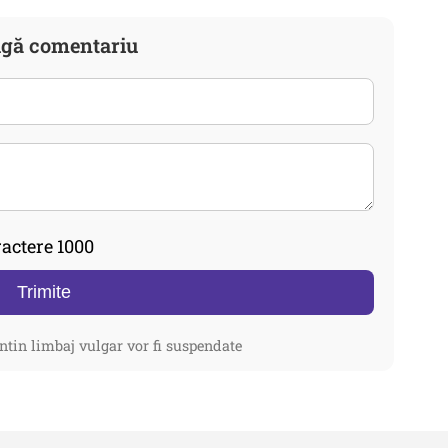
gă comentariu
actere 1000
Trimite
ntin limbaj vulgar vor fi suspendate