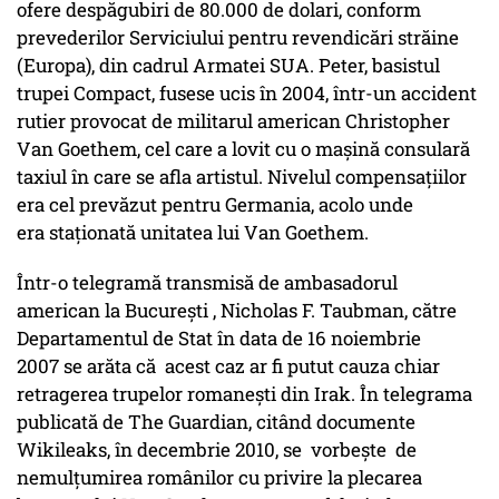
ofere despăgubiri de 80.000 de dolari, conform
prevederilor Serviciului pentru revendicări străine
(Europa), din cadrul Armatei SUA. Peter, basistul
trupei Compact, fusese ucis în 2004, într-un accident
rutier provocat de militarul american Christopher
Van Goethem, cel care a lovit cu o mașină consulară
taxiul în care se afla artistul. Nivelul compensațiilor
era cel prevăzut pentru Germania, acolo unde
era staționată unitatea lui Van Goethem.
Într-o telegramă transmisă de ambasadorul
american la București , Nicholas F. Taubman, către
Departamentul de Stat în data de 16 noiembrie
2007 se arăta că acest caz ar fi putut cauza chiar
retragerea trupelor romanești din Irak. În telegrama
publicată de The Guardian, citând documente
Wikileaks, în decembrie 2010, se vorbește de
nemulțumirea românilor cu privire la plecarea