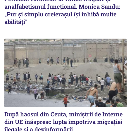
analfabetismul funcțional. Monica Sandu:
„Pur și simplu creierașul își inhibă multe
abilități”
După haosul din Ceuta, miniștrii de Interne
din UE înăspresc lupta împotriva migrației
ilegale și a dezinformării