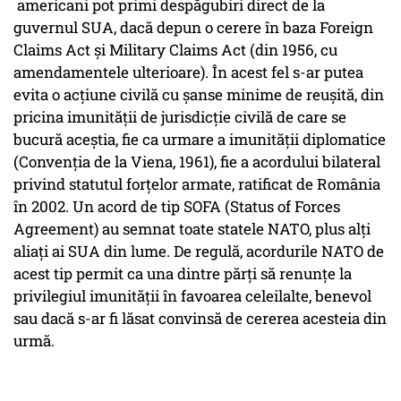
americani pot primi despăgubiri direct de la
guvernul SUA, dacă depun o cerere în baza Foreign
Claims Act şi Military Claims Act (din 1956, cu
amendamentele ulterioare). În acest fel s-ar putea
evita o acţiune civilă cu şanse minime de reuşită, din
pricina imunităţii de jurisdicţie civilă de care se
bucură aceștia, fie ca urmare a imunităţii diplomatice
(Convenţia de la Viena, 1961), fie a acordului bilateral
privind statutul forţelor armate, ratificat de România
în 2002. Un acord de tip SOFA (Status of Forces
Agreement) au semnat toate statele NATO, plus alţi
aliaţi ai SUA din lume. De regulă, acordurile NATO de
acest tip permit ca una dintre părţi să renunţe la
privilegiul imunităţii în favoarea celeilalte, benevol
sau dacă s-ar fi lăsat convinsă de cererea acesteia din
urmă.