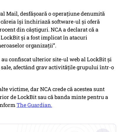
yal Mail, desfășoară o operațiune denumită
ăreia își închiriază software-ul și oferă
rocent din câștiguri. NCA a declarat că a
 LockBit și a fost implicat în atacuri
roaselor organizații”.
i au confiscat ulterior site-ul web al LockBit și
 sale, afectând grav activitățile grupului într-o
alte victime, dar NCA crede că acestea sunt
terior de LockBit sau că banda minte pentru a
conform
The Guardian.
.