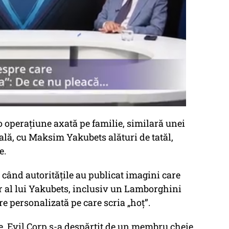
o operațiune axată pe familie, similară unei
lă, cu Maksim Yakubets alături de tatăl,
e.
 când autoritățile au publicat imagini care
ar al lui Yakubets, inclusiv un Lamborghini
e personalizată pe care scria „hoț”.
e, Evil Corp s-a despărțit de un membru cheie