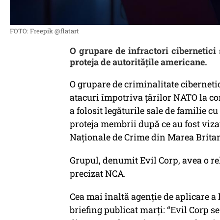
FOTO: Freepik @flatart
O grupare de infractori cibernetici ș
proteja de autoritățile americane.
O grupare de criminalitate ciberneti
atacuri împotriva țărilor NATO la co
a folosit legăturile sale de familie c
proteja membrii după ce au fost viza
Naționale de Crime din Marea Britan
Grupul, denumit Evil Corp, avea o rel
precizat NCA.
Cea mai înaltă agenție de aplicare a 
briefing publicat marți: “Evil Corp se