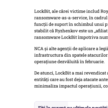
LockBit, ale cărei victime includ Ro
ransomware-as-a-service, în cadrul c
funcții de suport în schimbul unui p
stabilit că Ryzhenkov este un „afiliat
ransomware LockBit împotriva nume
NCA și alte agenții de aplicare a legi
infrastructura din spatele atacurilor
operațiune dezvăluită în februarie.
De atunci, LockBit a mai revendicat 
entități care au fost deja atacate an
minimaliza impactul operațiunii, 
Fiți la curent cu ultimele noutăți