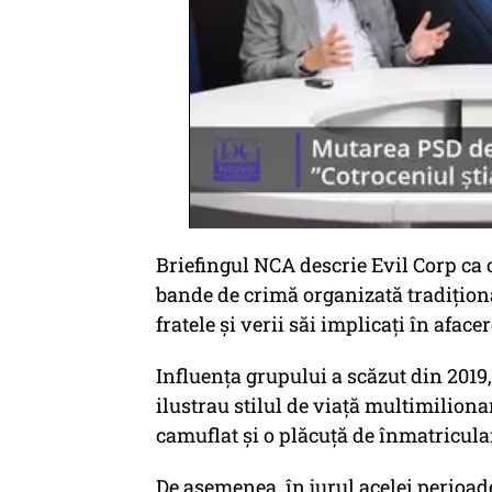
Briefingul NCA descrie Evil Corp ca 
bande de crimă organizată tradiționa
fratele și verii săi implicați în afacer
Influența grupului a scăzut din 2019,
ilustrau stilul de viață multimilion
camuflat și o plăcuță de înmatricular
De asemenea, în jurul acelei perioad