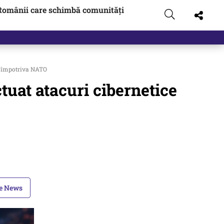
Românii care schimbă comunități
ce împotriva NATO
tuat atacuri cibernetice
le News