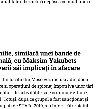
iminalitate cibernetică depășea cu mult tipica
ilie, similară unei bande de
onală, cu Maksim Yakubets
 verii săi implicați în afacere
a din locații din Moscova, inclusiv din două
ice și operațiuni de spionaj împotriva unor țări
ături de activitățile sale criminale zilnice,
 Totuși, după ce grupul a fost sancționat și
ulpați de SUA în 2019, s-a întors către statul