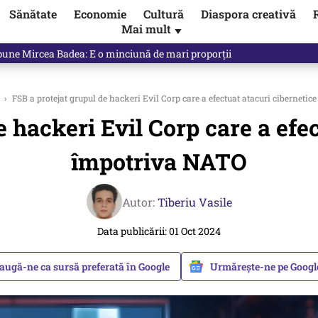
Sănătate
Economie
Cultură
Diaspora creativă
Mai mult
▼
spune Mircea Badea: E o minciună de mari proporții
›
FSB a protejat grupul de hackeri Evil Corp care a efectuat atacuri ciberneti
e hackeri Evil Corp care a efec
împotriva NATO
Autor:
Tiberiu Vasile
Data publicării: 01 Oct 2024
augă-ne ca sursă preferată în Google
Urmărește-ne pe Goog