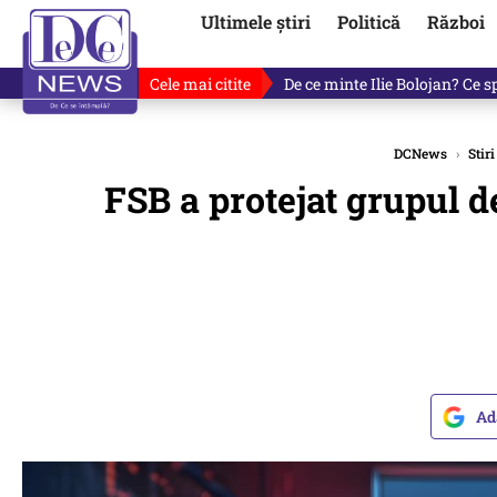
Ultimele știri
Politică
Război
Cele mai citite
De ce minte Ilie Bolojan? Ce 
DCNews
›
Stiri
FSB a protejat grupul d
Ad