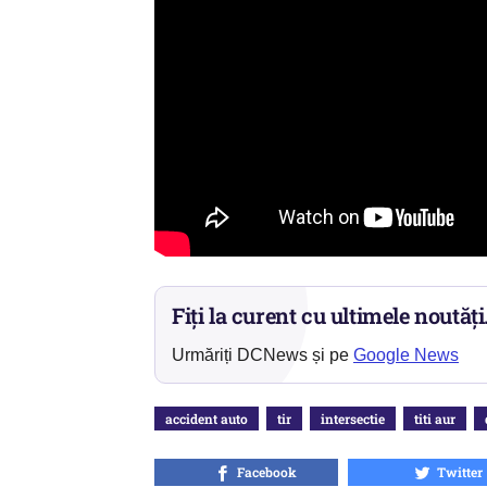
Fiți la curent cu ultimele noutăți
Urmăriți DCNews și pe
Google News
accident auto
tir
intersectie
titi aur
Facebook
Twitter