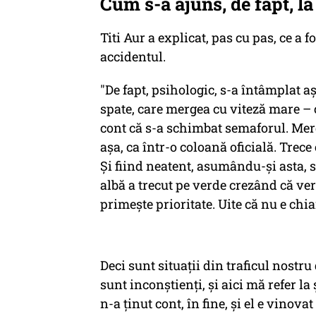
Cum s-a ajuns, de fapt, la
Titi Aur a explicat, pas cu pas, ce a 
accidentul.
"De fapt, psihologic, s-a întâmplat aș
spate, care mergea cu viteză mare – c
cont că s-a schimbat semaforul. Merg
așa, ca într-o coloană oficială. Trec
Și fiind neatent, asumându-și asta, 
albă a trecut pe verde crezând că ve
primeşte prioritate. Uite că nu e chia
Deci sunt situații din traficul nostr
sunt inconștienți, și aici mă refer l
n-a ținut cont, în fine, și el e vinova