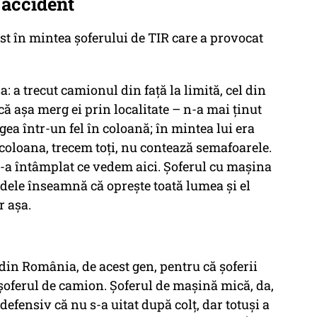
 accident
fost în mintea şoferului de TIR care a provocat
a: a trecut camionul din față la limită, cel din
ă așa merg ei prin localitate – n-a mai ținut
ea într-un fel în coloană; în mintea lui era
e coloana, trecem toți, nu contează semafoarele.
s-a întâmplat ce vedem aici. Șoferul cu mașina
rdele înseamnă că oprește toată lumea şi el
r așa.
u din România, de acest gen, pentru că șoferii
a șoferul de camion. Șoferul de mașină mică, da,
t defensiv că nu s-a uitat după colț, dar totuși a