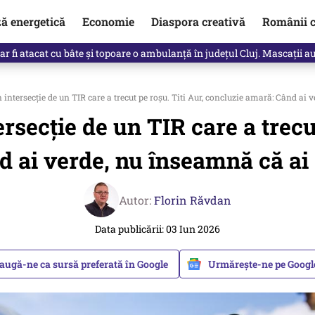
ză energetică
Economie
Diaspora creativă
Românii c
e ar fi atacat cu bâte și topoare o ambulanță în județul Cluj. Mascații a
intersecţie de un TIR care a trecut pe roşu. Titi Aur, concluzie amară: Când ai v
ersecţie de un TIR care a trecu
 ai verde, nu înseamnă că ai ş
Autor:
Florin Răvdan
Data publicării: 03 Iun 2026
augă-ne ca sursă preferată în Google
Urmărește-ne pe Goog