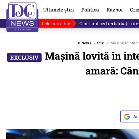
Ultimele știri
Politică
Război
Cri
Cele mai citite
Cine sunt cei trei bărbați car
DCNews
›
Stiri
›
Maşină lovită în 
Maşină lovită în int
amară: Când
Ad