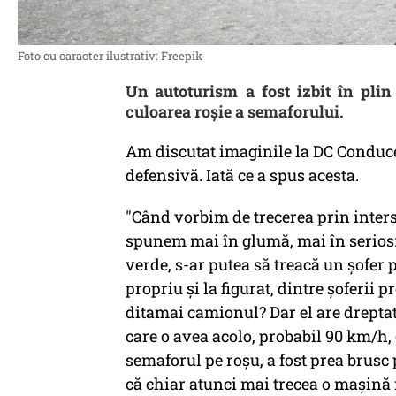
Foto cu caracter ilustrativ: Freepik
Un autoturism a fost izbit în plin
culoarea roşie a semaforului.
Am discutat imaginile la DC Conducem
defensivă. Iată ce a spus acesta.
"Când vorbim de trecerea prin inters
spunem mai în glumă, mai în serios: 
verde, s-ar putea să treacă un șofer p
propriu și la figurat, dintre șoferii 
ditamai camionul? Dar el are dreptate
care o avea acolo, probabil 90 km/h
semaforul pe roșu, a fost prea brusc 
că chiar atunci mai trecea o mașină 