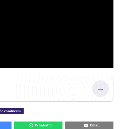
.
→
dc conducem
WhatsApp
Email