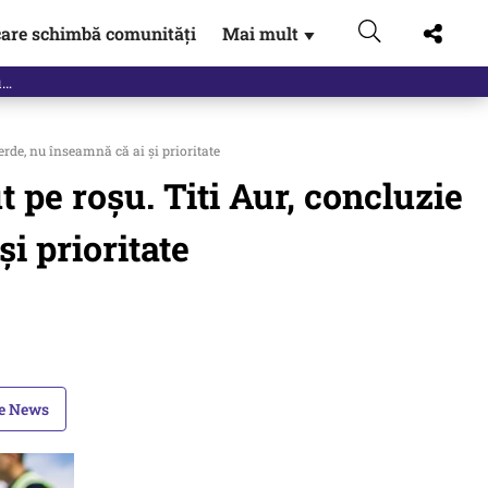
are schimbă comunități
Mai mult
▼
u…
erde, nu înseamnă că ai şi prioritate
t pe roşu. Titi Aur, concluzie
i prioritate
le News