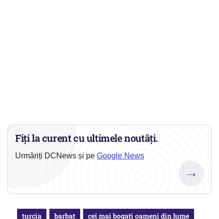
Fiți la curent cu ultimele noutăți.
Urmăriți DCNews și pe
Google News
→
turcia
barbat
cei mai bogați oameni din lume