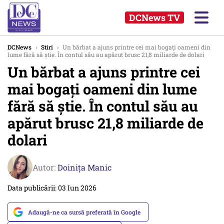
DCNews TV
DCNews
›
Stiri
›
Un bărbat a ajuns printre cei mai bogați oameni din
lume fără să știe. În contul său au apărut brusc 21,8 miliarde de dolari
Un bărbat a ajuns printre cei
mai bogați oameni din lume
fără să știe. În contul său au
apărut brusc 21,8 miliarde de
dolari
Autor:
Doinița Manic
Data publicării: 03 Iun 2026
Adaugă-ne ca sursă preferată în Google