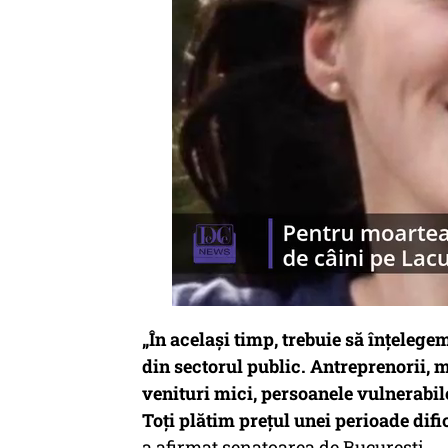
„În același timp, trebuie să înțelege
din sectorul public. Antreprenorii, m
venituri mici, persoanele vulnerabil
Toți plătim prețul unei perioade difi
a afirmat senatoarea de București.