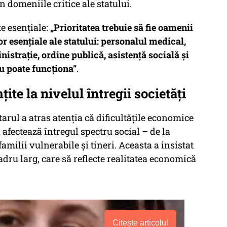
n domeniile critice ale statului.
e esențiale:
„Prioritatea trebuie să fie oamenii
or esențiale ale statului: personalul medical,
nistrație, ordine publică, asistență socială și
u poate funcționa”
.
te la nivelul întregii societăți
rul a atras atenția că dificultățile economice
i afectează întregul spectru social – de la
amilii vulnerabile și tineri. Aceasta a insistat
cadru larg, care să reflecte realitatea economică
Citește articolul