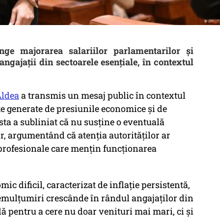
nge majorarea salariilor parlamentarilor și
 angajații din sectoarele esențiale, în contextul
Aldea
a transmis un mesaj public în contextul
te generate de presiunile economice și de
sta a subliniat că nu susține o eventuală
r, argumentând că atenția autorităților ar
e profesionale care mențin funcționarea
ic dificil, caracterizat de inflație persistentă,
 nemulțumiri crescânde în rândul angajaților din
dă pentru a cere nu doar venituri mai mari, ci și