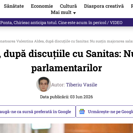
Sănătate
Economie
Cultură
Diaspora creativă
Mai mult
▼
 Ponta, Chirieac anticipa totul. Cine este acum în pericol / VIDEO
natoarea Valentina Aldea, după discuțiile cu Sanitas: Nu susțin majorarea sala
după discuțiile cu Sanitas: N
parlamentarilor
Autor:
Tiberiu Vasile
Data publicării: 03 Iun 2026
augă-ne ca sursă preferată în Google
Urmărește-ne pe Goog