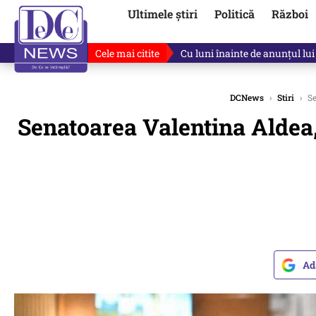
Ultimele știri
Politică
Război
Cele mai citite
Cu luni înainte de anunțul lui
DCNews
›
Stiri
›
Se
Senatoarea Valentina Aldea, 
Ad