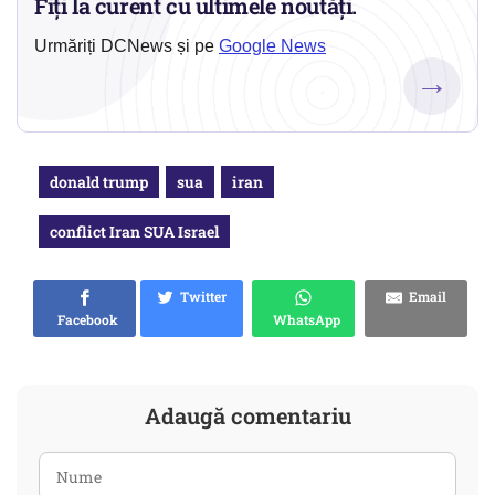
Fiți la curent cu ultimele noutăți.
Urmăriți DCNews și pe
Google News
→
donald trump
sua
iran
conflict Iran SUA Israel
Twitter
Email
Facebook
WhatsApp
Adaugă comentariu