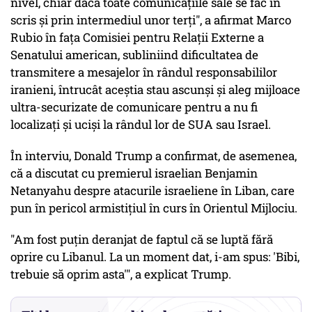
nivel, chiar dacă toate comunicaţiile sale se fac în
scris şi prin intermediul unor terţi", a afirmat Marco
Rubio în faţa Comisiei pentru Relaţii Externe a
Senatului american, subliniind dificultatea de
transmitere a mesajelor în rândul responsabililor
iranieni, întrucât aceştia stau ascunşi şi aleg mijloace
ultra-securizate de comunicare pentru a nu fi
localizaţi şi ucişi la rândul lor de SUA sau Israel.
În interviu, Donald Trump a confirmat, de asemenea,
că a discutat cu premierul israelian Benjamin
Netanyahu despre atacurile israeliene în Liban, care
pun în pericol armistiţiul în curs în Orientul Mijlociu.
"Am fost puţin deranjat de faptul că se luptă fără
oprire cu Libanul. La un moment dat, i-am spus: 'Bibi,
trebuie să oprim asta'", a explicat Trump.