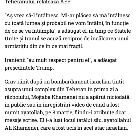
Teheranului, relatează AFP.
"Aş vrea să-l întâlnesc. Mi-ar plăcea să mă întâlnesc
cu toată lumea şi probabil ne vom întâlni, în funcţie
de ce se va întâmpla", a adăugat el, în timp ce Statele
Unite şi Iranul se acuză reciproc de încălcarea unui
armistiţiu din ce în ce mai fragil.
Iranienii "au mult respect pentru el", a adăugat
preşedintele Trump.
Grav rănit după un bombardament israelian ţintit
asupra unui complex din Teheran în prima zi a
războiului, Mojtaba Khamenei nu a apărut niciodată
în public sau în înregistrări video de când a fost
numit ayatollah, pe 8 martie, fiindu-i atribuite doar
mesaje scrise. El i-a luat locul tatălui său, ayatollahul
Ali Khamenei, care a fost ucis în acel atac israelian.