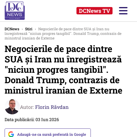
DCNews TV
DCNews
›
Stiri
›
Negocierile de pace dintre SUA şi Iran nu
înregistrează "niciun progres tangibil". Donald Trump, contrazis de
ministrul iranian de Externe
Negocierile de pace dintre
SUA şi Iran nu înregistrează
"niciun progres tangibil".
Donald Trump, contrazis de
ministrul iranian de Externe
Autor:
Florin Răvdan
Data publicării: 03 Iun 2026
Adaugă-ne ca sursă preferată în Google