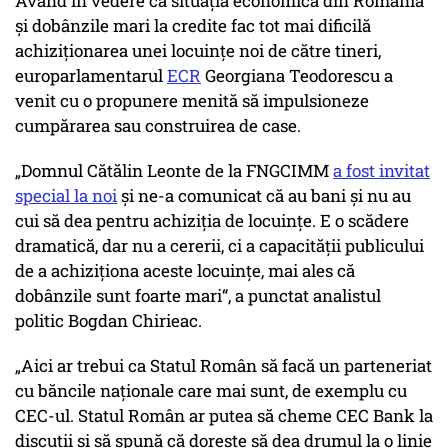
Având în vedere că situația economică din România
și dobânzile mari la credite fac tot mai dificilă
achiziționarea unei locuințe noi de către tineri,
europarlamentarul
ECR
Georgiana Teodorescu a
venit cu o propunere menită să impulsioneze
cumpărarea sau construirea de case.
„Domnul Cătălin Leonte de la FNGCIMM
a fost invitat
special la noi
și ne-a comunicat că au bani și nu au
cui să dea pentru achiziția de locuințe. E o scădere
dramatică, dar nu a cererii, ci a capacității publicului
de a achiziționa aceste locuințe, mai ales că
dobânzile sunt foarte mari“, a punctat analistul
politic Bogdan Chirieac.
„Aici ar trebui ca Statul Român să facă un parteneriat
cu băncile naționale care mai sunt, de exemplu cu
CEC-ul. Statul Român ar putea să cheme CEC Bank la
discuții și să spună că dorește să dea drumul la o linie