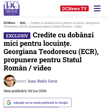
DCNews TV
DCNews
›
Stiri
›
Credite cu dobânzi mici pentru locuințe. Georgiana
Teodorescu (ECR), propunere pentru Statul Român / video
Credite cu dobânzi
mici pentru locuințe.
Georgiana Teodorescu (ECR),
propunere pentru Statul
Român / video
Autor:
Ioan-Radu Gava
Data publicării: 04 Iun 2026
Adaugă-ne ca sursă preferată în Google