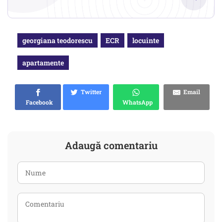
georgiana teodorescu
ECR
locuinte
apartamente
Twitter
Email
Facebook
WhatsApp
Adaugă comentariu