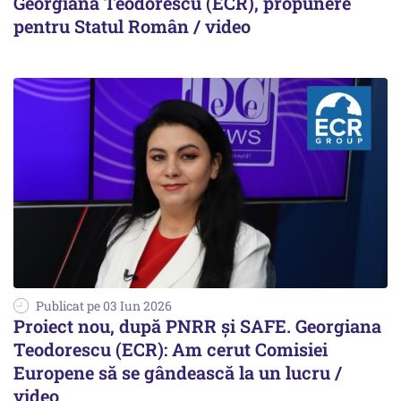
Georgiana Teodorescu (ECR), propunere
pentru Statul Român / video
Publicat pe 03 Iun 2026
Proiect nou, după PNRR și SAFE. Georgiana
Teodorescu (ECR): Am cerut Comisiei
Europene să se gândească la un lucru /
video