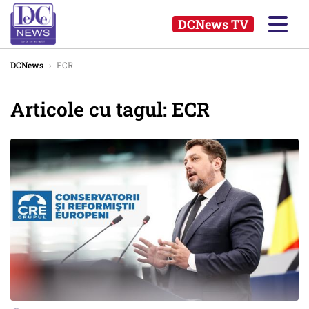
DCNews TV
DCNews
›
ECR
Articole cu tagul: ECR