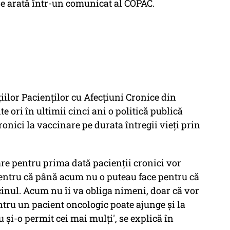
se arată într-un comunicat al COPAC.
iilor Pacienţilor cu Afecţiuni Cronice din
 ori în ultimii cinci ani o politică publică
ronici la vaccinare pe durata întregii vieţi prin
are pentru prima dată pacienţii cronici vor
Pentru că până acum nu o puteau face pentru că
inul. Acum nu îi va obliga nimeni, doar că vor
tru un pacient oncologic poate ajunge şi la
 şi-o permit cei mai mulţi', se explică în