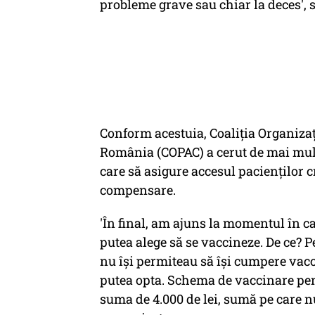
probleme grave sau chiar la deces', 
Conform acestuia, Coaliţia Organizaţ
România (COPAC) a cerut de mai multe
care să asigure accesul pacienţilor c
compensare.
'În final, am ajuns la momentul în c
putea alege să se vaccineze. De ce? 
nu îşi permiteau să îşi cumpere vacc
putea opta. Schema de vaccinare pen
suma de 4.000 de lei, sumă pe care nu