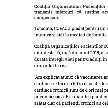
Coaliţia Organizaţiilor Pacienţilo
transmis miercuri că susţine acc
compensare.
Totodată, COPAC a pledat pentru un 
imunizare atât la medicii de familie, 
Coaliţia Organizaţiilor Pacienţilor 
aminteşte că, încă din anul 2018, a 
durata întregii vieţi pentru adulţi în
grup aflat la risc.
'Am explicat atunci că vaccinarea an
cardiace reduce cu 50% riscul de dece
cardiacă cronică sunt de 4 ori mai p
pneumococică. Era înaintea pandemie
arătat clar că pacienţii cronici au c