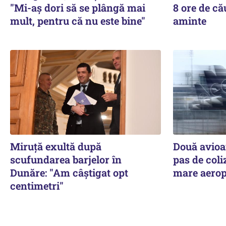
"Mi-aș dori să se plângă mai
8 ore de cău
mult, pentru că nu este bine"
aminte
Miruță exultă după
Două avioa
scufundarea barjelor în
pas de coli
Dunăre: "Am câștigat opt
mare aerop
centimetri"