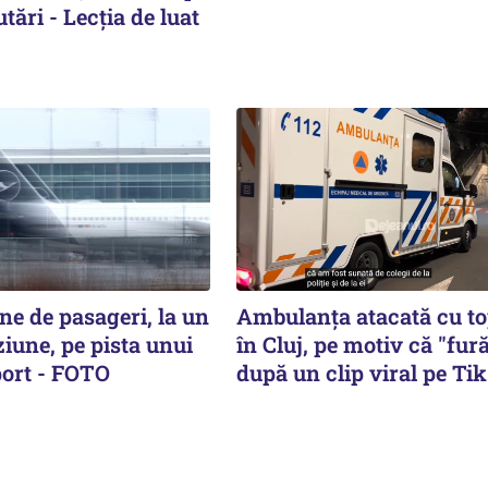
tări - Lecția de luat
ne de pasageri, la un
Ambulanța atacată cu t
ziune, pe pista unui
în Cluj, pe motiv că "fură
ort - FOTO
după un clip viral pe Ti