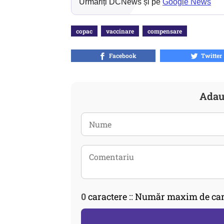
Urmăriți DCNews și pe
Google News
copac
vaccinare
compensare
Facebook
Twitter
Adau
0
caractere :: Număr maxim de car