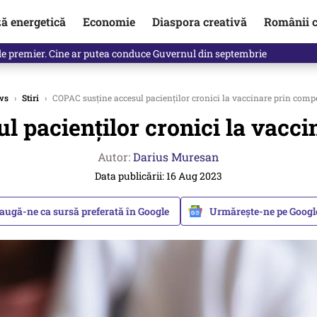
ză energetică
Economie
Diaspora creativă
Românii c
identificată. Ambasadoarea Ucrainei a fost convocată la Ministerul de
ws
›
Stiri
›
COPAC susţine accesul pacienţilor cronici la vaccinare prin com
l pacienţilor cronici la vacc
Autor:
Darius Muresan
Data publicării: 16 Aug 2023
augă-ne ca sursă preferată în Google
Urmărește-ne pe Goog