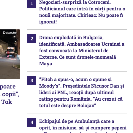
Negocieri-surpriză la Cotroceni.
Politicianul care intră în cărți pentru o
nouă majoritate. Chirieac: Nu poate fi
ignorat!
Drona explodată în Bulgaria,
identificată. Ambasadoarea Ucrainei a
fost convocată la Ministerul de
Externe. Ce sunt dronele-momeală
Maya
”Fitch a spus-o, acum o spune și
opoare
Moody’s”. Președintele Nicușor Dan și
lideri ai PNL, reacții după ultimul
 copii",
rating pentru România. ”Au crezut că
k Tok
totul este despre Bolojan”
Echipajul de pe Ambulanță care a
oprit, în misiune, să-și cumpere pepeni