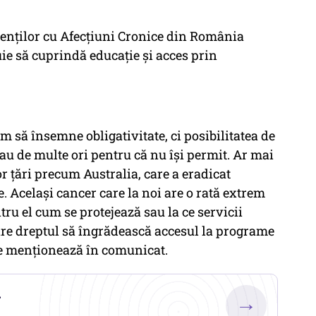
ienţilor cu Afecţiuni Cronice din România
uie să cuprindă educaţie şi acces prin
m să însemne obligativitate, ci posibilitatea de
 au de multe ori pentru că nu îşi permit. Ar mai
 ţări precum Australia, care a eradicat
. Acelaşi cancer care la noi are o rată extrem
ru el cum se protejează sau la ce servicii
re dreptul să îngrădească accesul la programe
se menţionează în comunicat.
.
→