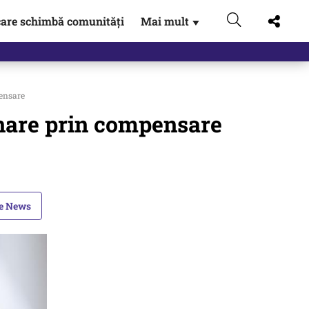
are schimbă comunități
Mai mult
▼
 Externe.…
pensare
inare prin compensare
le News