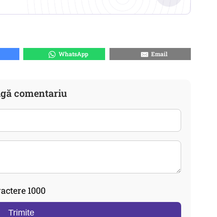
WhatsApp
Email
gă comentariu
actere 1000
Trimite