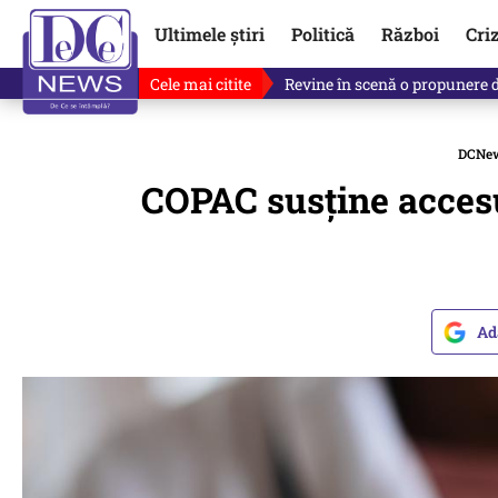
Ultimele știri
Politică
Război
Cri
Cele mai citite
Drona explodată în Bulgaria, 
DCNe
COPAC susţine accesu
Ad