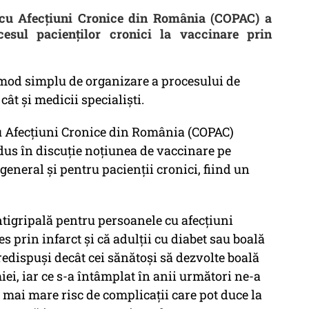
r cu Afecţiuni Cronice din România (COPAC) a
esul pacienţilor cronici la vaccinare prin
mod simplu de organizare a procesului de
cât şi medicii specialişti.
cu Afecţiuni Cronice din România (COPAC)
adus în discuţie noţiunea de vaccinare pe
 general şi pentru pacienţii cronici, fiind un
tigripală pentru persoanele cu afecţiuni
s prin infarct şi că adulţii cu diabet sau boală
redispuşi decât cei sănătoşi să dezvolte boală
i, iar ce s-a întâmplat în anii următori ne-a
el mai mare risc de complicaţii care pot duce la