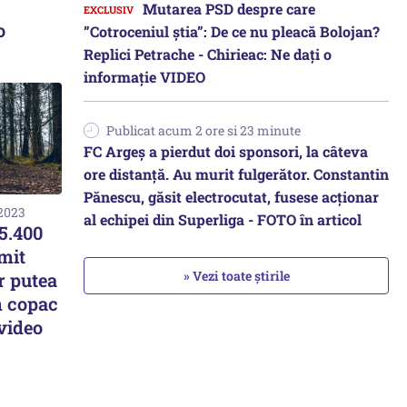
Mutarea PSD despre care
o
”Cotroceniul știa”: De ce nu pleacă Bolojan?
Replici Petrache - Chirieac: Ne dați o
informație VIDEO
Publicat acum 2 ore si 23 minute
FC Argeș a pierdut doi sponsori, la câteva
ore distanță. Au murit fulgerător. Constantin
Pănescu, găsit electrocutat, fusese acționar
 2023
al echipei din Superliga - FOTO în articol
5.400
mit
» Vezi toate știrile
r putea
n copac
video