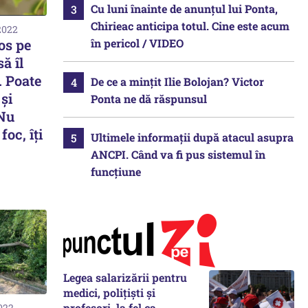
Cu luni înainte de anunțul lui Ponta,
Chirieac anticipa totul. Cine este acum
2022
în pericol / VIDEO
os pe
ă îl
. Poate
De ce a mințit Ilie Bolojan? Victor
și
Ponta ne dă răspunsul
 Nu
foc, îți
Ultimele informații după atacul asupra
ANCPI. Când va fi pus sistemul în
funcțiune
Legea salarizării pentru
medici, polițiști și
profesori, la fel ca
2022