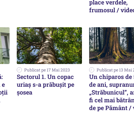
place verdele,
frumosul / vide
Publicat pe 17 Mai 2023
Publicat pe 13 Mai
:
Sectorul 1. Un copac
Un chiparos de 
 e
uriaș s-a prăbușit pe
de ani, supranu
ții
șosea
„Străbunicul”, a
u
fi cel mai bătrâ
de pe Pământ / 