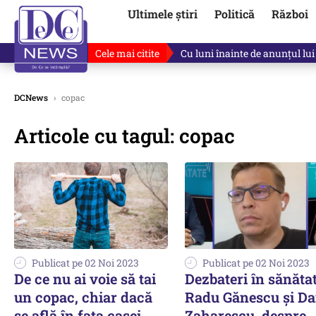
Ultimele știri
Politică
Război
Cele mai citite
Cu luni înainte de anunțul lui
DCNews
›
copac
Articole cu tagul: copac
Publicat pe 02 Noi 2023
Publicat pe 02 Noi 2023
De ce nu ai voie să tai
Dezbateri în sănătat
un copac, chiar dacă
Radu Gănescu și D
se află în fața casei
Zaharescu, despre