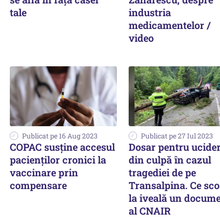
tale
industria
medicamentelor /
video
Publicat pe 16 Aug 2023
Publicat pe 27 Iul 2023
COPAC susţine accesul
Dosar pentru ucide
pacienţilor cronici la
din culpă în cazul
vaccinare prin
tragediei de pe
compensare
Transalpina. Ce sco
la iveală un docum
al CNAIR