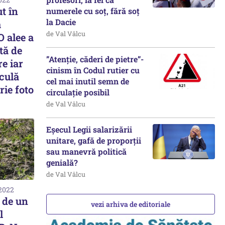
t în
numerele cu soț, fără soț
la Dacie
ă
de Val Vâlcu
O alee a
tă de
”Atenție, căderi de pietre”-
e iar
cinism în Codul rutier cu
rculă
cel mai inutil semn de
rie foto
circulație posibil
de Val Vâlcu
Eșecul Legii salarizării
unitare, gafă de proporții
sau manevră politică
genială?
de Val Vâlcu
 2022
 de un
vezi arhiva de editoriale
l