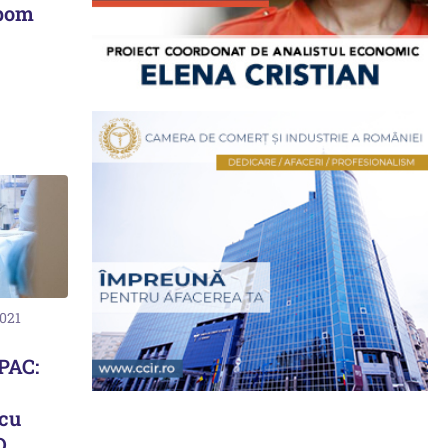
 pom
2021
PAC:
 cu
D