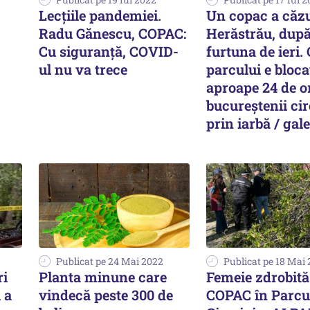
Lecțiile pandemiei.
Un copac a căzu
Radu Gănescu, COPAC:
Herăstrău, dup
Cu siguranță, COVID-
furtuna de ieri. 
ul nu va trece
parcului e bloca
aproape 24 de or
bucureștenii ci
prin iarbă / gale
Publicat pe 24 Mai 2022
Publicat pe 18 Mai
ri
Planta minune care
Femeie zdrobită
 a
vindecă peste 300 de
COPAC în Parcu