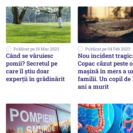
Publicat pe 19 Mar 2023
Publicat pe 04 Feb 2023
Când se văruiesc
Nou incident tragic
pomii? Secretul pe
Copac căzut peste o
care îl ştiu doar
mașină în mers a u
experţii în grădinărit
familii. Un copil de 
ani a murit