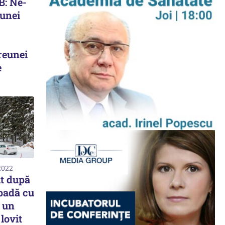
B: Ne-
 unei
reunei
e
2022
t după
ăpadă cu
e un
lovit