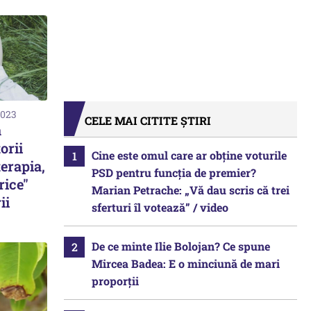
2023
CELE MAI CITITE ȘTIRI
ă
orii
Cine este omul care ar obține voturile
erapia,
PSD pentru funcția de premier?
rice"
Marian Petrache: „Vă dau scris că trei
ii
sferturi îl votează” / video
De ce minte Ilie Bolojan? Ce spune
Mircea Badea: E o minciună de mari
proporții