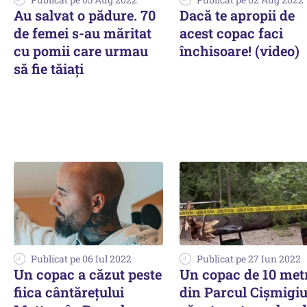
Au salvat o pădure. 70
Dacă te apropii de
de femei s-au măritat
acest copac faci
cu pomii care urmau
închisoare! (video)
să fie tăiaţi
Publicat pe 06 Iul 2022
Publicat pe 27 Iun 2022
Un copac a căzut peste
Un copac de 10 met
fiica cântăreţului
din Parcul Cișmigiu