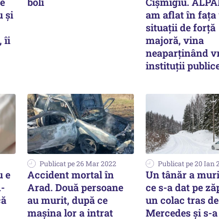
de
boli
Cișmigiu. ALPA
u și
am aflat în faţa
situaţii de forţă
 îi
majoră, vina
neaparţinând v
instituţii public
Publicat pe 26 Mar 2022
Publicat pe 20 Ian 
u e
Accident mortal în
Un tânăr a muri
n-
Arad. Două persoane
ce s-a dat pe z
că
au murit, după ce
un colac tras d
mașina lor a intrat
Mercedes și s-a 