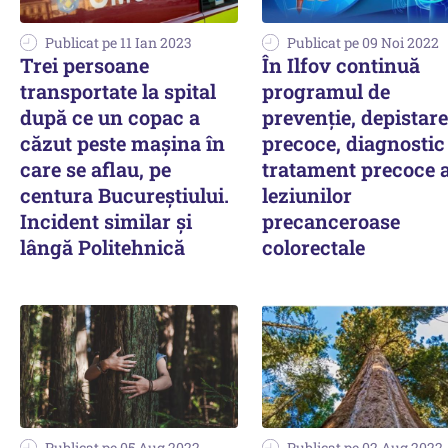
Publicat pe 11 Ian 2023
Publicat pe 09 Noi 2022
Trei persoane
În Ilfov continuă
transportate la spital
programul de
după ce un copac a
prevenție, depistare
căzut peste mașina în
precoce, diagnostic 
care se aflau, pe
tratament precoce a
centura Bucureștiului.
leziunilor
Incident similar și
precanceroase
lângă Politehnică
colorectale
Publicat pe 05 Aug 2022
Publicat pe 02 Aug 2022