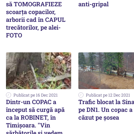
să TOMOGRAFIEZE
anti-gripal
scoarța copacilor,
arborii cad în CAPUL
trecătorilor, pe alei-
FOTO
Publicat pe 16 Dec 2021
Publicat pe 12 Dec 2021
Dintr-un COPAC a
Trafic blocat la Sina
început să curgă apă
pe DN1. Un copac a
ca la ROBINET, în
căzut pe șosea
Timișoara. "Vin
sărbătorile și vedem