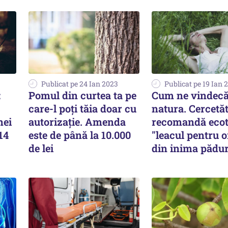
Publicat pe 24 Ian 2023
Publicat pe 19 Ian 
:
Pomul din curtea ta pe
Cum ne vindec
care-l poți tăia doar cu
natura. Cercetăt
nei
autorizație. Amenda
recomandă ecot
14
este de până la 10.000
"leacul pentru o
de lei
din inima pădur