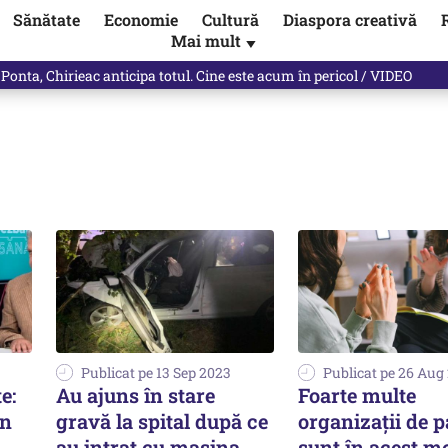
Sănătate
Economie
Cultură
Diaspora creativă
Mai mult
▼
 Ponta, Chirieac anticipa totul. Cine este acum în pericol / VIDEO
Publicat pe 13 Sep 2023
Publicat pe 26 Aug
e:
Au ajuns în stare
Foarte multe
an
gravă la spital după ce
organizaţii de p
au intrat cu mașina
sunt în acest 