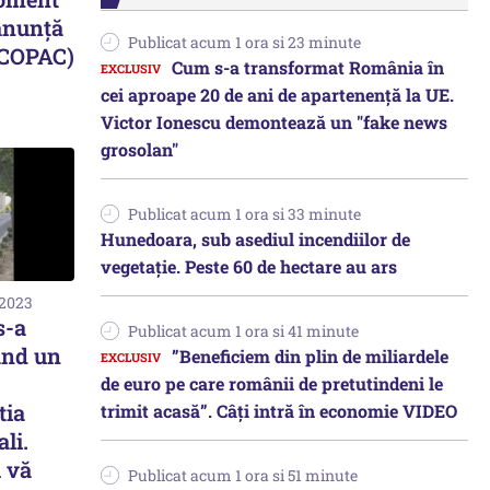
anunță
Publicat acum 1 ora si 23 minute
(COPAC)
Cum s-a transformat România în
cei aproape 20 de ani de apartenență la UE.
Victor Ionescu demontează un "fake news
grosolan"
Publicat acum 1 ora si 33 minute
Hunedoara, sub asediul incendiilor de
vegetație. Peste 60 de hectare au ars
 2023
s-a
Publicat acum 1 ora si 41 minute
ând un
”Beneficiem din plin de miliardele
de euro pe care românii de pretutindeni le
tia
trimit acasă”. Câți intră în economie VIDEO
li.
u vă
Publicat acum 1 ora si 51 minute