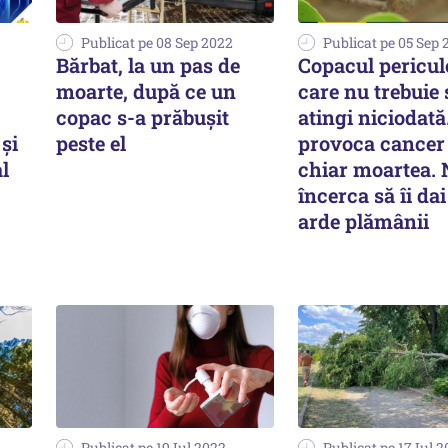
Publicat pe 08 Sep 2022
Publicat pe 05 Sep 
Bărbat, la un pas de
Copacul pericul
moarte, după ce un
care nu trebuie s
copac s-a prăbușit
atingi niciodată
și
peste el
provoca cancer 
l
chiar moartea.
încerca să îi dai 
arde plămânii
Publicat pe 19 Iul 2022
Publicat pe 17 Iul 