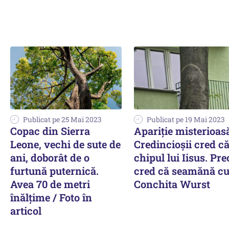
Publicat pe 25 Mai 2023
Publicat pe 19 Mai 2023
Copac din Sierra
Apariție misterioasă
Leone, vechi de sute de
Credincioșii cred că
ani, doborât de o
chipul lui Iisus. Preo
furtună puternică.
cred că seamănă c
Avea 70 de metri
Conchita Wurst
înălțime / Foto în
articol