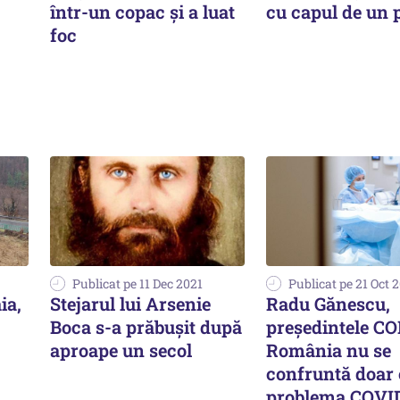
într-un copac și a luat
cu capul de un
foc
Publicat pe 11 Dec 2021
Publicat pe 21 Oct 
ia,
Stejarul lui Arsenie
Radu Gănescu,
Boca s-a prăbușit după
preşedintele CO
aproape un secol
România nu se
confruntă doar
problema COVI