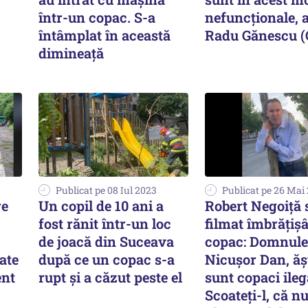
într-un copac. S-a
nefuncţionale, 
întâmplat în această
Radu Gănescu 
dimineață
Publicat pe 08 Iul 2023
Publicat pe 26 Mai
re
Un copil de 10 ani a
Robert Negoiță 
fost rănit într-un loc
filmat îmbrățiș
de joacă din Suceava
copac: Domnule
ate
după ce un copac s-a
Nicușor Dan, ăș
ent
rupt și a căzut peste el
sunt copaci ilega
Scoateți-l, că n