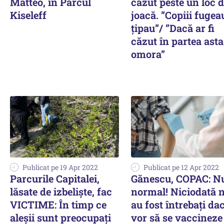
Matteo, în Parcul
căzut peste un loc 
Kiseleff
joacă. ”Copiii fugea
țipau”/ ”Dacă ar fi
căzut în partea asta,
omora”
Publicat pe 19 Apr 2022
Publicat pe 12 Apr 2022
Parcurile Capitalei,
Gănescu, COPAC: N
lăsate de izbeliște, fac
normal! Niciodată 
VICTIME: În timp ce
au fost întrebați da
aleșii sunt preocupați
vor să se vaccineze