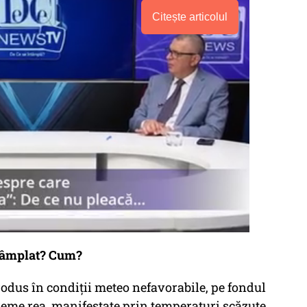
Citește articolul
ntâmplat? Cum?
odus în condiţii meteo nefavorabile, pe fondul
reme rea, manifestate prin temperaturi scăzute