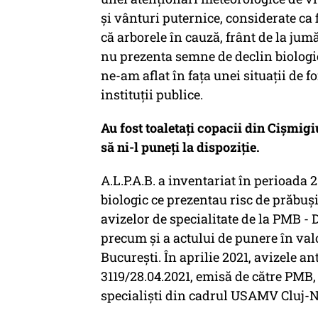
şi vânturi puternice, considerate ca
că arborele în cauză, frânt de la jumă
nu prezenta semne de declin biologic
ne-am aflat în faţa unei situaţii de
instituţii publice.
Au fost toaletați copacii din Cișmig
să ni-l puneți la dispoziție.
A.L.P.A.B. a inventariat în perioada 2
biologic ce prezentau risc de prăbuş
avizelor de specialitate de la PMB - 
precum şi a actului de punere în val
Bucureşti. În aprilie 2021, avizele a
3119/28.04.2021, emisă de către PMB, 
specialişti din cadrul USAMV Cluj-