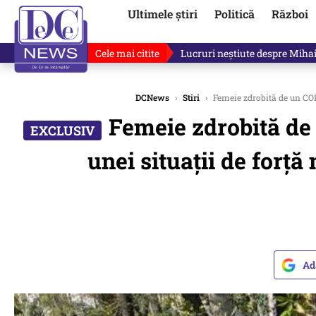
Ultimele știri
Politică
Război
Cele mai citite
Ilie Bolojan, gafă în direct de
DCNews
›
Stiri
›
Femeie zdrobită de un COPA
Femeie zdrobită de
unei situaţii de forţă
Ad