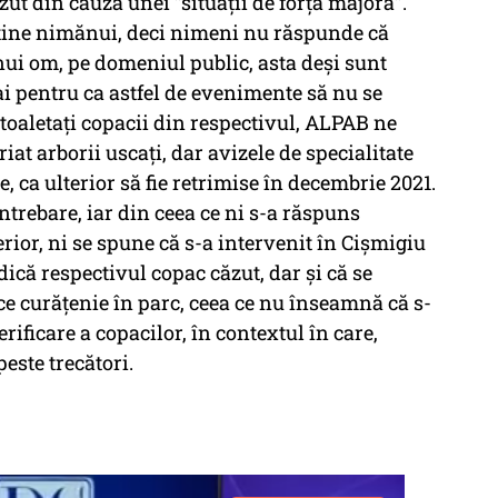
ăzut din cauza unei ”situații de forță majoră”.
rține nimănui, deci nimeni nu răspunde că
nui om, pe domeniul public, asta deși sunt
mai pentru ca astfel de evenimente să nu se
 toaletați copacii din respectivul, ALPAB ne
iat arborii uscați, dar avizele de specialitate
, ca ulterior să fie retrimise în decembrie 2021.
întrebare, iar din ceea ce ni s-a răspuns
erior, ni se spune că s-a intervenit în Cișmigiu
ică respectivul copac căzut, dar și că se
face curățenie în parc, ceea ce nu înseamnă că s-
ificare a copacilor, în contextul în care,
peste trecători.