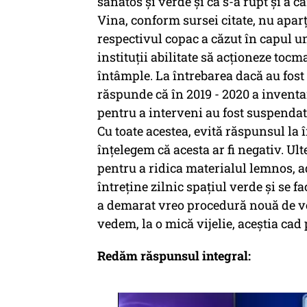
sănătos și verde și că s-a rupt și a c
Vina, conform sursei citate, nu apa
respectivul copac a căzut în capul u
instituții abilitate să acționeze toc
întâmple. La întrebarea dacă au fost
răspunde că în 2019 - 2020 a inventar
pentru a interveni au fost suspendate
Cu toate acestea, evită răspunsul la 
înțelegem că acesta ar fi negativ. Ult
pentru a ridica materialul lemnos, ad
întreține zilnic spațiul verde și se 
a demarat vreo procedură nouă de ver
vedem, la o mică vijelie, aceștia cad 
Redăm răspunsul integral: