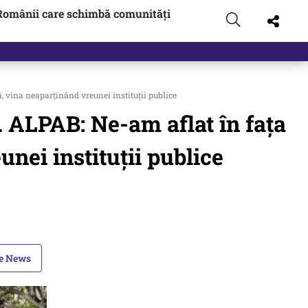
Românii care schimbă comunități
, vina neaparţinând vreunei instituţii publice
 ALPAB: Ne-am aflat în faţa
unei instituţii publice
le News