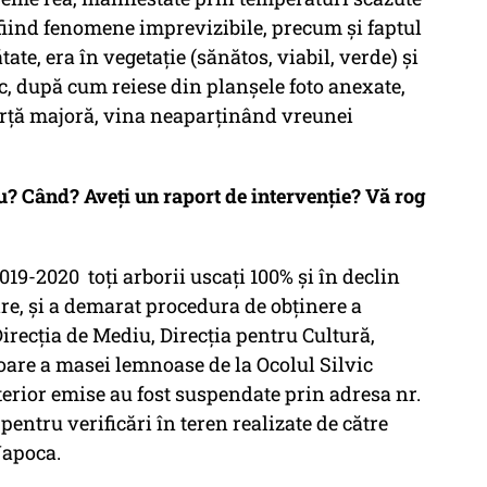
 fiind fenomene imprevizibile, precum şi faptul
tate, era în vegetaţie (sănătos, viabil, verde) şi
, după cum reiese din planşele foto anexate,
 forţă majoră, vina neaparţinând vreunei
iu? Când? Aveți un raport de intervenție? Vă rog
019-2020 toţi arborii uscaţi 100% şi în declin
ire, şi a demarat procedura de obţinere a
Direcţia de Mediu, Direcţia pentru Cultură,
oare a masei lemnoase de la Ocolul Silvic
nterior emise au fost suspendate prin adresa nr.
pentru verificări în teren realizate de către
Napoca.