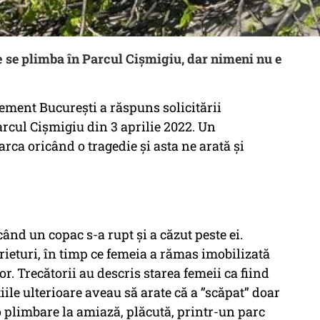
e se plimba în Parcul Cișmigiu, dar nimeni nu e
ement București a răspuns solicitării
cul Cișmigiu din 3 aprilie 2022. Un
arca oricând o tragedie și asta ne arată și
ând un copac s-a rupt și a căzut peste ei.
rieturi, în timp ce femeia a rămas imobilizată
r. Trecătorii au descris starea femeii ca fiind
iile ulterioare aveau să arate că a ”scăpat” doar
e o plimbare la amiază, plăcută, printr-un parc