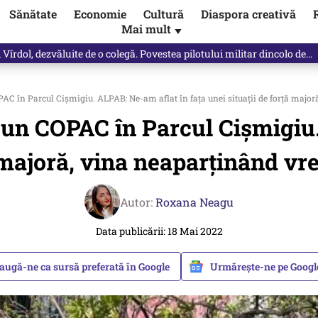
Sănătate
Economie
Cultură
Diaspora creativă
Mai mult
▼
spre „omul harnic“ / video
C în Parcul Cișmigiu. ALPAB: Ne-am aflat în faţa unei situaţii de forţă majoră
 un COPAC în Parcul Cișmigiu.
 majoră, vina neaparţinând vre
Autor:
Roxana Neagu
Data publicării: 18 Mai 2022
augă-ne ca sursă preferată în Google
Urmărește-ne pe Goog