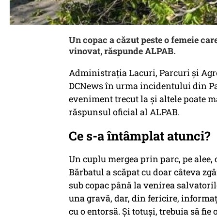
Un copac a căzut peste o femeie car
vinovat, răspunde ALPAB.
Administrația Lacuri, Parcuri și Agr
DCNews în urma incidentului din Par
eveniment trecut la și altele poate m
răspunsul oficial al ALPAB.
Ce s-a întâmplat atunci?
Un cuplu mergea prin parc, pe alee, c
Bărbatul a scăpat cu doar câteva zgâ
sub copac până la venirea salvatorilo
una gravă, dar, din fericire, informaț
cu o entorsă. Și totuși, trebuia să fi