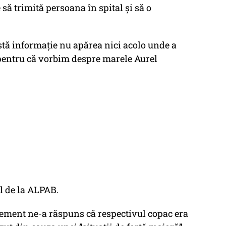
să trimită persoana în spital și să o
stă informație nu apărea nici acolo unde a
 pentru că vorbim despre marele Aurel
ul de la ALPAB.
rement ne-a răspuns că respectivul copac era