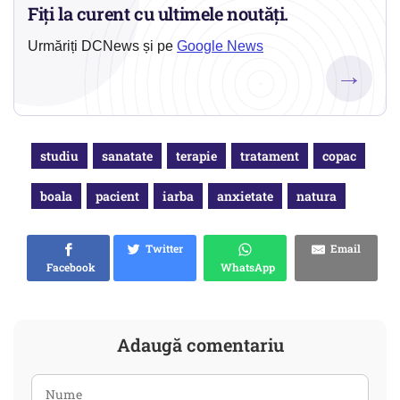
Fiți la curent cu ultimele noutăți.
Urmăriți DCNews și pe
Google News
→
studiu
sanatate
terapie
tratament
copac
boala
pacient
iarba
anxietate
natura
Twitter
Email
Facebook
WhatsApp
Adaugă comentariu