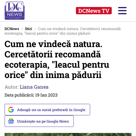
DCNews TV
DCNews
›
Stiri
›
Cum ne vindecă natura. Cercetătorii recomandă
ecoterapia, "leacul pentru orice" din inima pădurii
Cum ne vindecă natura.
Cercetătorii recomandă
ecoterapia, "leacul pentru
orice" din inima pădurii
Autor:
Liana Ganea
Data publicării: 19 Ian 2023
Adaugă-ne ca sursă preferată în Google
Urmărește-ne pe Google News