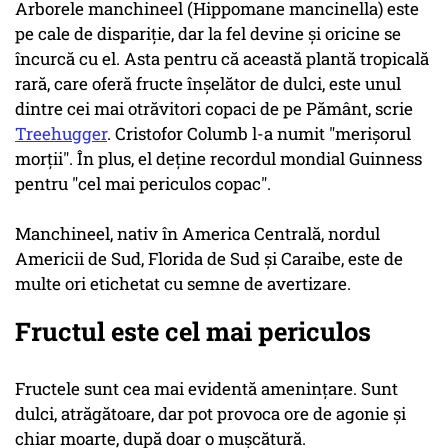
Arborele manchineel (Hippomane mancinella) este
pe cale de dispariție, dar la fel devine și oricine se
încurcă cu el. Asta pentru că această plantă tropicală
rară, care oferă fructe înșelător de dulci, este unul
dintre cei mai otrăvitori copaci de pe Pământ, scrie
Treehugger
. Cristofor Columb l-a numit "merișorul
morții". În plus, el deține recordul mondial Guinness
pentru "cel mai periculos copac".
Manchineel, nativ în America Centrală, nordul
Americii de Sud, Florida de Sud și Caraibe, este de
multe ori etichetat cu semne de avertizare.
Fructul este cel mai periculos
Fructele sunt cea mai evidentă amenințare. Sunt
dulci, atrăgătoare, dar pot provoca ore de agonie și
chiar moarte, după doar o mușcătură.