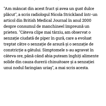
"Am mâncat din acest fruct și avea un gust dulce
plăcut", a scris radiologul Nicola Strickland într-un
articol din British Medical Journal în anul 2000
despre consumul de manchineel împreună un
prieten. "Câteva clipe mai târziu, am observat o
senzație ciudată de piper în gură, care a evoluat
treptat către o senzație de arsură și o senzație de
constricție a gâtului. Simptomele s-au agravat în
câteva ore, până când abia puteam înghiți alimente
solide din cauza durerii chinuitoare și a senzației
unui nodul faringian uriaș", a mai scris acesta.