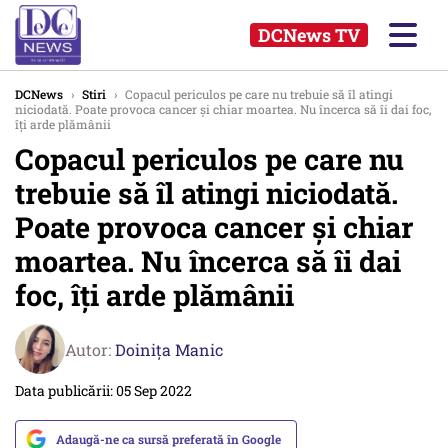
DCNews TV
DCNews
›
Stiri
›
Copacul periculos pe care nu trebuie să îl atingi
niciodată. Poate provoca cancer și chiar moartea. Nu încerca să îi dai foc,
îți arde plămânii
Copacul periculos pe care nu
trebuie să îl atingi niciodată.
Poate provoca cancer și chiar
moartea. Nu încerca să îi dai
foc, îți arde plămânii
Autor:
Doinița Manic
Data publicării: 05 Sep 2022
Adaugă-ne ca sursă preferată în Google