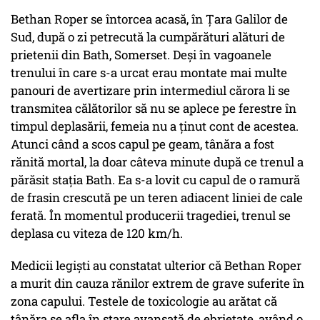
Bethan Roper se întorcea acasă, în Țara Galilor de
Sud, după o zi petrecută la cumpărături alături de
prietenii din Bath, Somerset. Deși în vagoanele
trenului în care s-a urcat erau montate mai multe
panouri de avertizare prin intermediul cărora li se
transmitea călătorilor să nu se aplece pe ferestre în
timpul deplasării, femeia nu a ținut cont de acestea.
Atunci când a scos capul pe geam, tânăra a fost
rănită mortal, la doar câteva minute după ce trenul a
părăsit staţia Bath. Ea s-a lovit cu capul de o ramură
de frasin crescută pe un teren adiacent liniei de cale
ferată. În momentul producerii tragediei, trenul se
deplasa cu viteza de 120 km/h.
Medicii legiști au constatat ulterior că Bethan Roper
a murit din cauza rănilor extrem de grave suferite în
zona capului. Testele de toxicologie au arătat că
tânăra se afla în stare avansată de ebrietate, având o