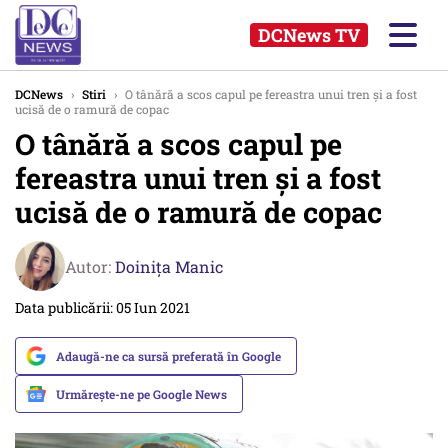
DCNews TV
DCNews
›
Stiri
›
O tânără a scos capul pe fereastra unui tren și a fost
ucisă de o ramură de copac
O tânără a scos capul pe
fereastra unui tren și a fost
ucisă de o ramură de copac
Autor:
Doinița Manic
Data publicării: 05 Iun 2021
Adaugă-ne ca sursă preferată în Google
Urmărește-ne pe Google News