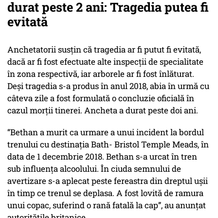
durat peste 2 ani: Tragedia putea fi
evitată
Anchetatorii susțin că tragedia ar fi putut fi evitată,
dacă ar fi fost efectuate alte inspecţii de specialitate
în zona respectivă, iar arborele ar fi fost înlăturat.
Deși tragedia s-a produs în anul 2018, abia în urmă cu
câteva zile a fost formulată o concluzie oficială în
cazul morţii tinerei. Ancheta a durat peste doi ani.
“Bethan a murit ca urmare a unui incident la bordul
trenului cu destinaţia Bath- Bristol Temple Meads, în
data de 1 decembrie 2018. Bethan s-a urcat în tren
sub influenţa alcoolului. În ciuda semnului de
avertizare s-a aplecat peste fereastra din dreptul uşii
în timp ce trenul se deplasa. A fost lovită de ramura
unui copac, suferind o rană fatală la cap”, au anunțat
autoritățile britanice.