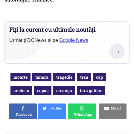
Fiți la curent cu ultimele noutăți.
Urmăriți DCNews și pe
Google News
→
moarte
tanara
tragedie
tren
cap
ancheta
copac
creanga
tara galilor
Twitter
Email
Facebook
WhatsApp