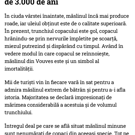
de 3.000 de ani
În ciuda vârstei înaintate, măslinul încă mai produce
roade, iar uleiul obținut este de o calitate superioară.
În prezent, trunchiul copacului este gol, copacul
hrănindu-se prin nervurile împletite pe scoarță,
miezul putrezind și dispărând cu timpul. Având în
vedere modul în care copacul se reînnoiește,
măslinul din Vouves este și un simbol al
imortalității.
Mii de turiști vin în fiecare vară în sat pentru a
admira măslinul extrem de bătrân și pentru a-i afla
istoria. Majoritatea se declară impresionați de
mărimea considerabilă a acestuia și de volumul
trunchiului.
Întregul deal pe care se află situat măslinul minune
sunt nenumărați de copaci din aceeași specie. Tot pe