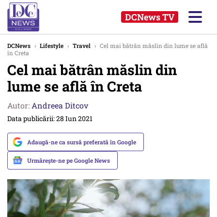
DCNews TV
DCNews
›
Lifestyle
›
Travel
›
Cel mai bătrân măslin din lume se află
în Creta
Cel mai bătrân măslin din
lume se află în Creta
Autor:
Andreea Ditcov
Data publicării: 28 Iun 2021
Adaugă-ne ca sursă preferată în Google
Urmărește-ne pe Google News