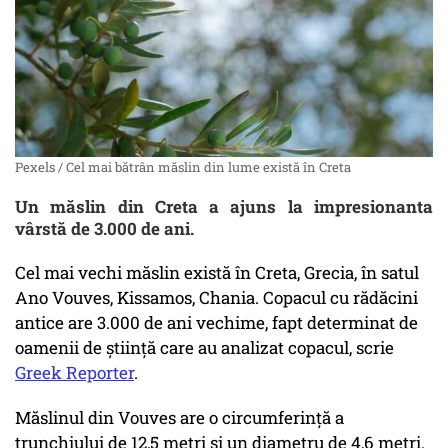
Pexels / Cel mai bătrân măslin din lume există în Creta
Un măslin din Creta a ajuns la impresionanta
vârstă de 3.000 de ani.
Cel mai vechi măslin există în Creta, Grecia, în satul
Ano Vouves, Kissamos, Chania. Copacul cu rădăcini
antice are 3.000 de ani vechime, fapt determinat de
oamenii de știință care au analizat copacul, scrie
Greek Reporter
.
Măslinul din Vouves are o circumferință a
trunchiului de 12,5 metri și un diametru de 4,6 metri.