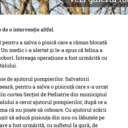
de o intervenție altfel.
 pentru a salva o pisică care a rămas blocată
Un medic i-a alertat și le-a spus că felina a
coborî. Întreaga operațiune a fost urmărită cu
talului.
ie de ajutorul pompierilor. Salvatorii
seară, pentru a salva o pisicuță care s-a urcat
 din curtea Secției de Pediatrie din municipiul
talului a cerut ajutorul pompierilor, după ce a
ama că nu poate să coboare. Cu ajutorul scării
eușit să aducă pisicuța din nou cu lăbuţele pe
e a fost urmărită, cu sufletul la gură, de