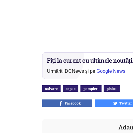
Fiți la curent cu ultimele noutăți
Urmăriți DCNews și pe
Google News
salvare
copac
pompieri
pisica
Facebook
Twitter
Adau