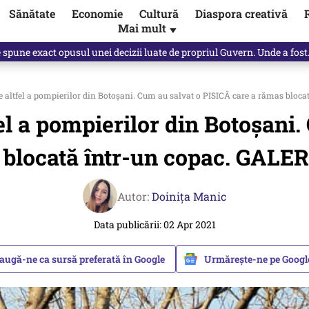
Sănătate
Economie
Cultură
Diaspora creativă
Mai mult
▼
Vîrdol, dezvăluite de o colegă. Povestea pilotului militar dincolo de…
e altfel a pompierilor din Botoșani. Cum au salvat o PISICĂ care a rămas bloc
fel a pompierilor din Botoșani
 blocată într-un copac. GALE
Autor:
Doinița Manic
Data publicării: 02 Apr 2021
augă-ne ca sursă preferată în Google
Urmărește-ne pe Goog