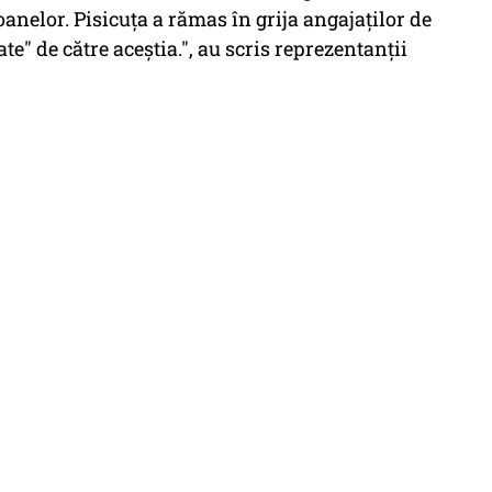
oanelor. Pisicuța a rămas în grija angajaților de
tate" de către aceștia.", au scris reprezentanții