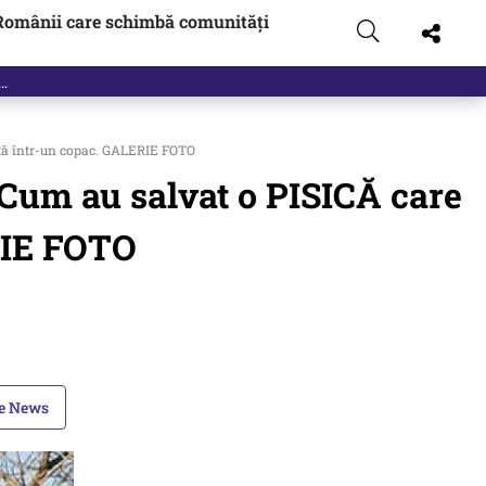
Românii care schimbă comunități
ată într-un copac. GALERIE FOTO
. Cum au salvat o PISICĂ care
RIE FOTO
le News