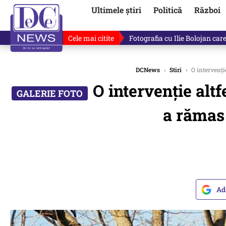
Ultimele știri
Politică
Război
Cele mai citite
Lucruri neștiute despre Mihai 
DCNews
›
Stiri
›
O intervenți
O intervenție alt
a rămas
Ad