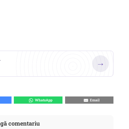
.
→
WhatsApp
Email
gă comentariu