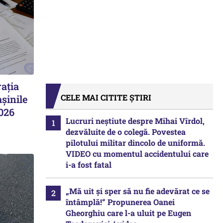
ația
CELE MAI CITITE ȘTIRI
șinile
2026
Lucruri neștiute despre Mihai Vîrdol,
dezvăluite de o colegă. Povestea
pilotului militar dincolo de uniformă.
VIDEO cu momentul accidentului care
i-a fost fatal
„Mă uit și sper să nu fie adevărat ce se
întâmplă!“ Propunerea Oanei
Gheorghiu care l-a uluit pe Eugen