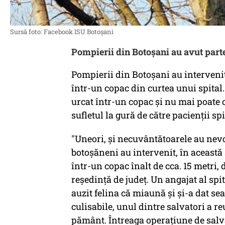
Sursă foto: Facebook ISU Botoșani
Pompierii din Botoșani au avut parte 
Pompierii din Botoșani au intervenit
într-un copac din curtea unui spital. 
urcat într-un copac și nu mai poate 
sufletul la gură de către pacienții spi
"Uneori, şi necuvântătoarele au nevo
botoșăneni au intervenit, în această 
într-un copac înalt de cca. 15 metri,
reședință de județ. Un angajat al spi
auzit felina că miaună şi şi-a dat se
culisabile, unul dintre salvatori a r
pământ. Întreaga operațiune de salvar