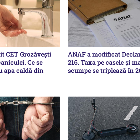
rit CET Grozăvești
ANAF a modificat Declar
aniculei. Ce se
216. Taxa pe casele și ma
u apa caldă din
scumpe se triplează în 