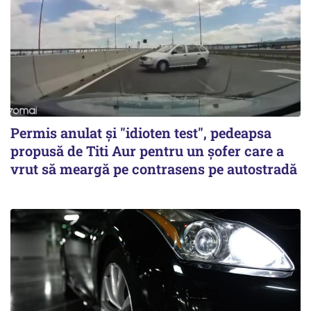
Permis anulat şi "idioten test", pedeapsa
propusă de Titi Aur pentru un şofer care a
vrut să meargă pe contrasens pe autostradă