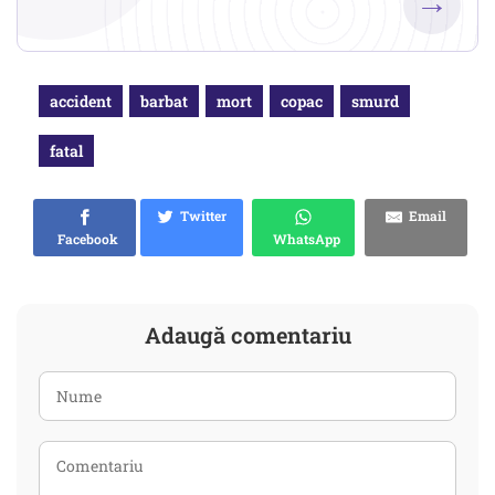
→
accident
barbat
mort
copac
smurd
fatal
Twitter
Email
Facebook
WhatsApp
Adaugă comentariu