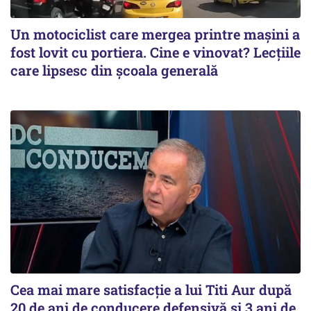
Un motociclist care mergea printre maşini a
fost lovit cu portiera. Cine e vinovat? Lecţiile
care lipsesc din şcoala generală
Cea mai mare satisfacţie a lui Titi Aur după
20 de ani de conducere defensivă şi 3 ani de