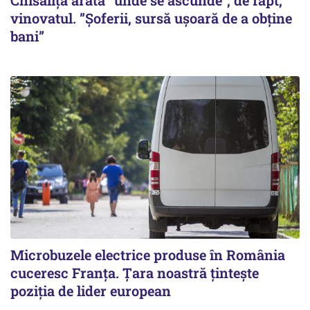
Chisăliță arată ”unde se ascunde”, de fapt,
vinovatul. ”Șoferii, sursă ușoară de a obține
bani”
Microbuzele electrice produse în România
cuceresc Franța. Țara noastră țintește
poziția de lider european