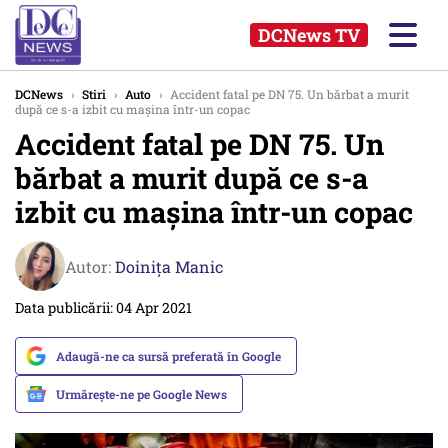
DCNews TV
DCNews
›
Stiri
›
Auto
›
Accident fatal pe DN 75. Un bărbat a murit
după ce s-a izbit cu mașina într-un copac
Accident fatal pe DN 75. Un
bărbat a murit după ce s-a
izbit cu mașina într-un copac
Autor:
Doinița Manic
Data publicării: 04 Apr 2021
Adaugă-ne ca sursă preferată în Google
Urmărește-ne pe Google News