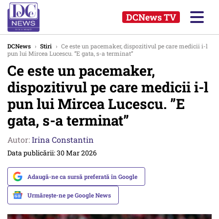
DCNews TV
DCNews
›
Stiri
›
Ce este un pacemaker, dispozitivul pe care medicii i-l
pun lui Mircea Lucescu. ”E gata, s-a terminat”
Ce este un pacemaker,
dispozitivul pe care medicii i-l
pun lui Mircea Lucescu. ”E
gata, s-a terminat”
Autor:
Irina Constantin
Data publicării: 30 Mar 2026
Adaugă-ne ca sursă preferată în Google
Urmărește-ne pe Google News