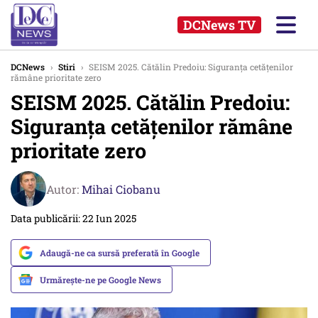
DCNews TV
DCNews
›
Stiri
›
SEISM 2025. Cătălin Predoiu: Siguranţa cetăţenilor
rămâne prioritate zero
SEISM 2025. Cătălin Predoiu:
Siguranţa cetăţenilor rămâne
prioritate zero
Autor:
Mihai Ciobanu
Data publicării: 22 Iun 2025
Adaugă-ne ca sursă preferată în Google
Urmărește-ne pe Google News