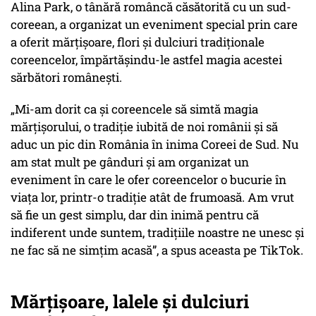
Alina Park, o tânără româncă căsătorită cu un sud-
coreean, a organizat un eveniment special prin care
a oferit mărțișoare, flori și dulciuri tradiționale
coreencelor, împărtășindu-le astfel magia acestei
sărbători românești.
„Mi-am dorit ca și coreencele să simtă magia
mărțișorului, o tradiție iubită de noi românii și să
aduc un pic din România în inima Coreei de Sud. Nu
am stat mult pe gânduri și am organizat un
eveniment în care le ofer coreencelor o bucurie în
viața lor, printr-o tradiție atât de frumoasă. Am vrut
să fie un gest simplu, dar din inimă pentru că
indiferent unde suntem, tradițiile noastre ne unesc și
ne fac să ne simțim acasă”,
a spus aceasta pe TikTok.
Mărțișoare, lalele și dulciuri