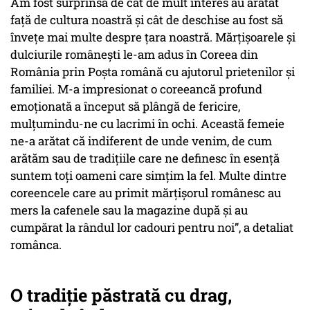
Am fost surprinsă de cât de mult interes au arătat
față de cultura noastră și cât de deschise au fost să
învețe mai multe despre țara noastră. Mărțișoarele și
dulciurile românești le-am adus în Coreea din
România prin Poșta română cu ajutorul prietenilor și
familiei. M-a impresionat o coreeancă profund
emoționată a început să plângă de fericire,
mulțumindu-ne cu lacrimi în ochi. Această femeie
ne-a arătat că indiferent de unde venim, de cum
arătăm sau de tradițiile care ne definesc în esență
suntem toți oameni care simțim la fel. Multe dintre
coreencele care au primit mărțișorul românesc au
mers la cafenele sau la magazine după și au
cumpărat la rândul lor cadouri pentru noi
”, a detaliat
românca.
O tradiție păstrată cu drag,