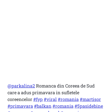
@parkalina2
Romanca din Coreea de Sud
care a adus primavara in sufletele
coreencelor
#fyp
#viral
#romania
#martisor
#primavara
#balkan
#romania
#5pasidebine