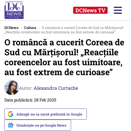
DCNews TV
DCNews
›
Cultura
›
O româncă a cucerit Coreea de Sud cu Mărțișorul!
„Reacțiile coreencelor au fost uimitoare, au fost extrem de curioase”
O româncă a cucerit Coreea de
Sud cu Mărțișorul! „Reacțiile
coreencelor au fost uimitoare,
au fost extrem de curioase”
Autor:
Alexandra Curtache
Data publicării: 28 Feb 2025
Adaugă-ne ca sursă preferată în Google
Urmărește-ne pe Google News