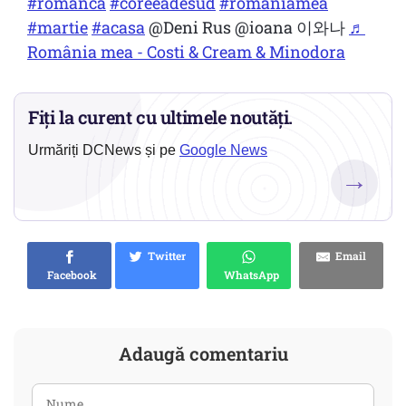
#romanca
#coreeadesud
#romaniamea
#martie
#acasa
@Deni Rus @ioana 이와나
♬
România mea - Costi & Cream & Minodora
Fiți la curent cu ultimele noutăți.
Urmăriți DCNews și pe
Google News
→
Twitter
Email
Facebook
WhatsApp
Adaugă comentariu