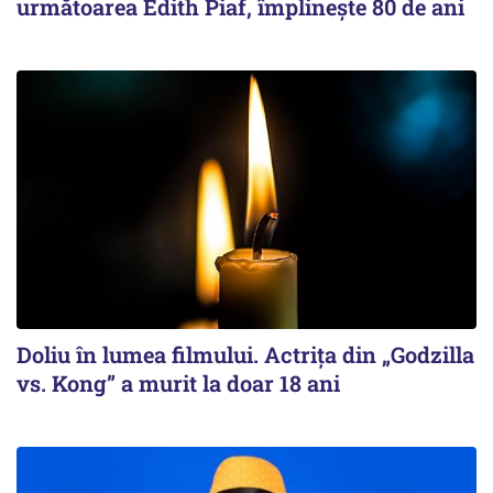
următoarea Edith Piaf, împlinește 80 de ani
Doliu în lumea filmului. Actrița din „Godzilla
vs. Kong” a murit la doar 18 ani