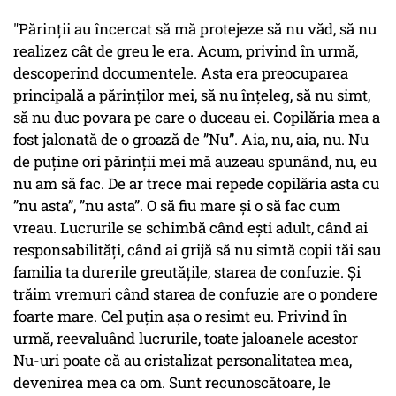
"Părinții au încercat să mă protejeze să nu văd, să nu
realizez cât de greu le era. Acum, privind în urmă,
descoperind documentele. Asta era preocuparea
principală a părinților mei, să nu înțeleg, să nu simt,
să nu duc povara pe care o duceau ei. Copilăria mea a
fost jalonată de o groază de ”Nu”. Aia, nu, aia, nu. Nu
de puține ori părinții mei mă auzeau spunând, nu, eu
nu am să fac. De ar trece mai repede copilăria asta cu
”nu asta”, ”nu asta”. O să fiu mare și o să fac cum
vreau. Lucrurile se schimbă când ești adult, când ai
responsabilități, când ai grijă să nu simtă copii tăi sau
familia ta durerile greutățile, starea de confuzie. Și
trăim vremuri când starea de confuzie are o pondere
foarte mare. Cel puțin așa o resimt eu. Privind în
urmă, reevaluând lucrurile, toate jaloanele acestor
Nu-uri poate că au cristalizat personalitatea mea,
devenirea mea ca om. Sunt recunoscătoare, le