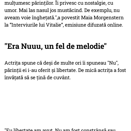
mulțumesc părinților. Îi privesc cu nostalgie, cu
umor. Mai las nasul jos mustăcind. De exemplu, nu
aveam voie înghețată.",a povestit Maia Morgenstern
la ”Interviurile lui Vitalie”, emisiune difuzată online.
"Era Nuuu, un fel de melodie"
Actrița spune că deși de multe ori îi spuneau "Nu",
părinții ei i-au oferit și libertate. De mică actrița a fost
învățată să se țină de cuvânt.
"Eu libertate am avut. Nu am fost constrânsă sau