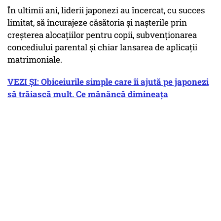
În ultimii ani, liderii japonezi au încercat, cu succes
limitat, să încurajeze căsătoria şi naşterile prin
creşterea alocaţiilor pentru copii, subvenţionarea
concediului parental şi chiar lansarea de aplicaţii
matrimoniale.
VEZI ȘI: Obiceiurile simple care îi ajută pe japonezi
să trăiască mult. Ce mănâncă dimineața