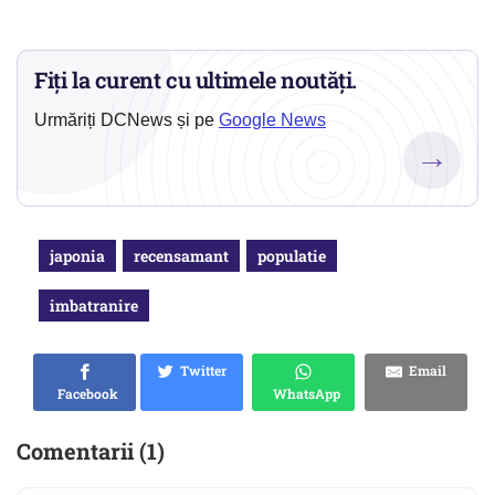
Fiți la curent cu ultimele noutăți.
Urmăriți DCNews și pe
Google News
→
japonia
recensamant
populatie
imbatranire
Twitter
Email
Facebook
WhatsApp
Comentarii (1)