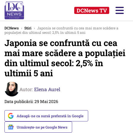
DCNews TV
DCNews
›
Stiri
›
Japonia se confruntă cu cea mai mare scădere a
populației din ultimul secol: 2,5% în ultimii 5 ani
Japonia se confruntă cu cea
mai mare scădere a populației
din ultimul secol: 2,5% în
ultimii 5 ani
Autor:
Elena Aurel
Data publicării: 29 Mai 2026
Adaugă-ne ca sursă preferată în Google
Urmărește-ne pe Google News