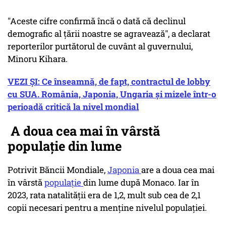
"Aceste cifre confirmă încă o dată că declinul
demografic al ţării noastre se agravează", a declarat
reporterilor purtătorul de cuvânt al guvernului,
Minoru Kihara.
VEZI ȘI: Ce înseamnă, de fapt, contractul de lobby
cu SUA. România, Japonia, Ungaria și mizele într-o
perioadă critică la nivel mondial
A doua cea mai în vârstă
populaţie din lume
Potrivit Băncii Mondiale,
Japonia
are a doua cea mai
în vârstă
populaţie
din lume după Monaco. Iar în
2023, rata natalităţii era de 1,2, mult sub cea de 2,1
copii necesari pentru a menţine nivelul populaţiei.