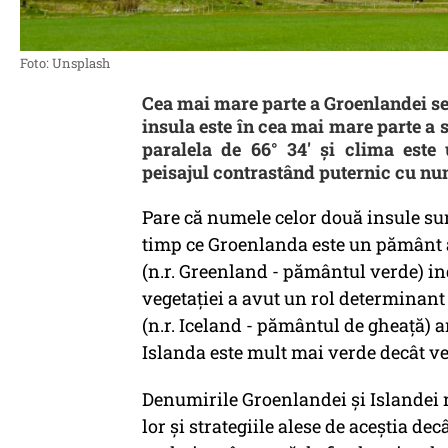
Foto: Unsplash
Cea mai mare parte a Groenlandei se 
insula este în cea mai mare parte a s
paralela de 66° 34' și clima este
peisajul contrastând puternic cu num
Pare că numele celor două insule sunt
timp ce Groenlanda este un pământ 
(n.r. Greenland - pământul verde) i
vegetației a avut un rol determinant
(n.r. Iceland - pământul de gheață) 
Islanda este mult mai verde decât v
Denumirile Groenlandei și Islandei r
lor și strategiile alese de aceștia dec