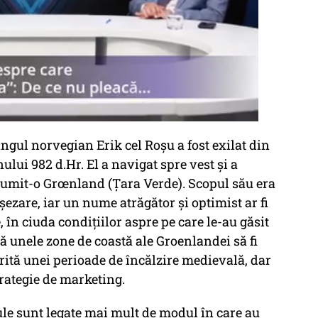
ngul norvegian Erik cel Roșu a fost exilat din
lui 982 d.Hr. El a navigat spre vest și a
 numit-o Grœnland (Țara Verde). Scopul său era
șezare, iar un nume atrăgător și optimist ar fi
în ciuda condițiilor aspre pe care le-au găsit
dă unele zone de coastă ale Groenlandei să fi
orită unei perioade de încălzire medievală, dar
trategie de marketing.
le sunt legate mai mult de modul în care au