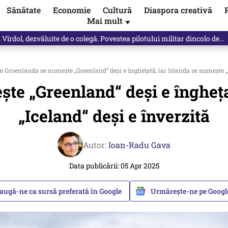
Sănătate
Economie
Cultură
Diaspora creativă
Mai mult
▼
Vîrdol, dezvăluite de o colegă. Povestea pilotului militar dincolo de…
e Groenlanda se numește „Greenland“ deși e înghețată, iar Islanda se numește „I
te „Greenland“ deși e îngheța
„Iceland“ deși e înverzită
Autor:
Ioan-Radu Gava
Data publicării: 05 Apr 2025
augă-ne ca sursă preferată în Google
Urmărește-ne pe Goog