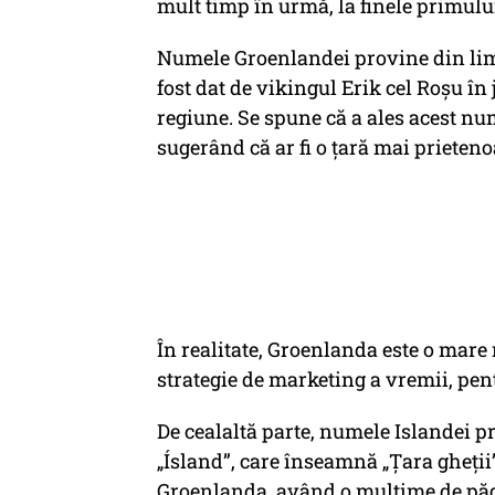
mult timp în urmă, la finele primulu
Numele Groenlandei provine din lim
fost dat de vikingul Erik cel Roșu în
regiune. Se spune că a ales acest nu
sugerând că ar fi o țară mai prieteno
În realitate, Groenlanda este o mare
strategie de marketing a vremii, pen
De cealaltă parte, numele Islandei p
„Ísland”, care înseamnă „Țara gheții
Groenlanda, având o mulțime de pădur