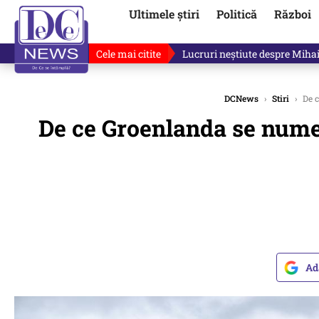
Ultimele știri
Politică
Război
Cele mai citite
Lucruri neștiute despre Mihai 
DCNews
›
Stiri
›
De c
De ce Groenlanda se numeș
Ad