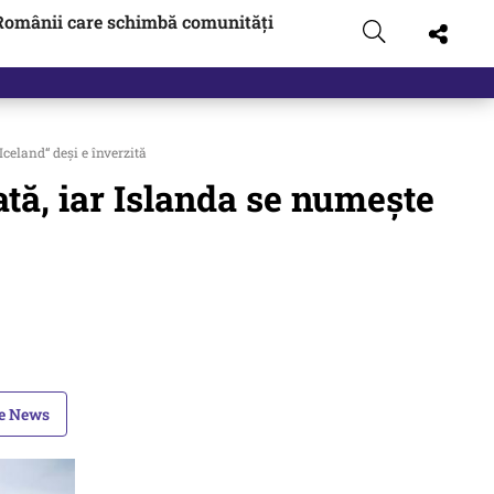
Românii care schimbă comunități
celand“ deși e înverzită
tă, iar Islanda se numește
le News