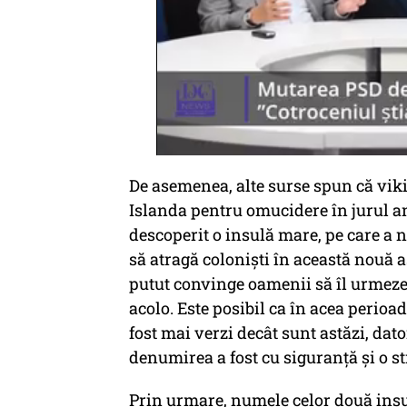
De asemenea, alte surse spun că viki
Islanda pentru omucidere în jurul anu
descoperit o insulă mare, pe care a
să atragă coloniști în această nouă a
putut convinge oamenii să îl urmeze, 
acolo. Este posibil ca în acea perioa
fost mai verzi decât sunt astăzi, dat
denumirea a fost cu siguranță și o s
Prin urmare, numele celor două insu