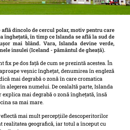
află dincolo de cercul polar, motiv pentru care
a înghețată, în timp ce Islanda se află la sud de
 ușor mai blând. Vara, Islanda devine verde,
ele insulei (Iceland - pământul de gheață).
 fix pe dos față de cum se prezintă acestea. În
aproape veșnic înghețat, denumirea în engleză
ndică mai degrabă o zonă în care cromatica
 în alegerea numelui. De cealaltă parte, Islanda
ar explica mai degrabă o zonă înghețată, însă
ecina sa mai mare.
eflectă mai mult percepțiile descoperitorilor
ât realitatea geografică, iar totul a început cu