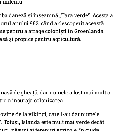
i mileniu.
ba daneză și înseamnă „Țara verde”. Acesta a
 jurul anului 982, când a descoperit această
me pentru a atrage coloniști în Groenlanda,
asă și propice pentru agricultură.
 masă de gheață, dar numele a fost mai mult o
tru a încuraja colonizarea.
rovine de la vikingi, care i-au dat numele
”. Totuși, Islanda este mult mai verde decât
i, pășuni și terenuri agricole, în ciuda