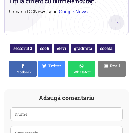
Fiți la curent cu ultimele noutăți.
Urmăriți DCNews și pe
Google News
→
sectorul 3
scoli
elevi
gradinita
scoala
Twitter
Email
Facebook
WhatsApp
Adaugă comentariu