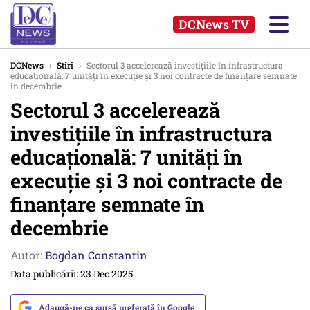
DCNews TV
DCNews
›
Stiri
›
Sectorul 3 accelerează investițiile în infrastructura
educațională: 7 unități în execuție și 3 noi contracte de finanțare semnate
în decembrie
Sectorul 3 accelerează
investițiile în infrastructura
educațională: 7 unități în
execuție și 3 noi contracte de
finanțare semnate în
decembrie
Autor:
Bogdan Constantin
Data publicării: 23 Dec 2025
Adaugă-ne ca sursă preferată în Google