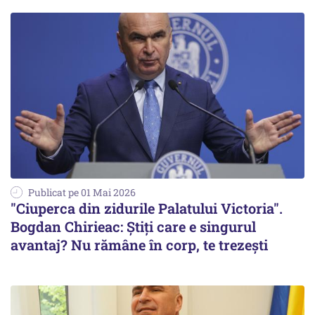
Publicat pe 01 Mai 2026
"Ciuperca din zidurile Palatului Victoria".
Bogdan Chirieac: Știți care e singurul
avantaj? Nu rămâne în corp, te trezești