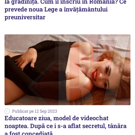
la grădiniță. Cum îl înscriu în România? Ce
prevede noua Lege a învăţământului
preuniversitar
Publicat pe 12 Sep 2023
Educatoare ziua, model de videochat
noaptea. După ce i s-a aflat secretul, tânăra
a fost concediată