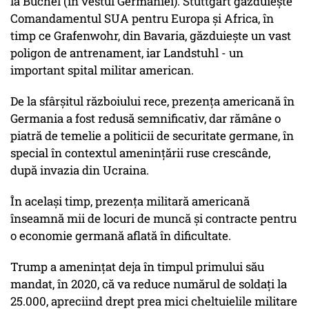
la Buchel (în vestul Germaniei). Stuttgart găzduieşte
Comandamentul SUA pentru Europa şi Africa, în
timp ce Grafenwohr, din Bavaria, găzduieşte un vast
poligon de antrenament, iar Landstuhl - un
important spital militar american.
De la sfârşitul războiului rece, prezenţa americană în
Germania a fost redusă semnificativ, dar rămâne o
piatră de temelie a politicii de securitate germane, în
special în contextul ameninţării ruse crescânde,
după invazia din Ucraina.
În acelaşi timp, prezenţa militară americană
înseamnă mii de locuri de muncă şi contracte pentru
o economie germană aflată în dificultate.
Trump a ameninţat deja în timpul primului său
mandat, în 2020, că va reduce numărul de soldaţi la
25.000, apreciind drept prea mici cheltuielile militare