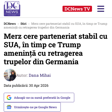
DCNews TV
DCNews
›
Stiri
›
Merz cere parteneriat stabil cu SUA, în timp ce Trump
amenință cu retragerea trupelor din Germania
Merz cere parteneriat stabil cu
SUA, în timp ce Trump
amenință cu retragerea
trupelor din Germania
Autor:
Dana Mihai
Data publicării: 30 Apr 2026
Adaugă-ne ca sursă preferată în Google
Urmărește-ne pe Google News