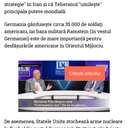
strategie" în Iran şi că Teheranul "umileşte"
principala putere mondială.
Germania găzduieşte circa 35.000 de soldaţi
americani, iar baza militară Ramstein (în vestul
Germaniei) este de mare importanţă pentru
desfăşurările americane în Orientul Mijlociu.
Citește articolul
De asemenea, Statele Unite stochează arme nucleare