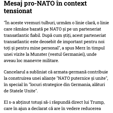
Mesaj pro-NATO în context
tensionat
"În aceste vremuri tulburi, urmăm o linie clară, o linie
care rămâne bazată pe NATO şi pe un parteneriat
transatlantic fiabil. După cum ştiţi, acest parteneriat
transatlantic este deosebit de important pentru noi
toţi şi pentru mine personal", a spus Merz în timpul
unei vizite la Munster (vestul Germaniei), unde
aveau loc manevre militare.
Cancelarul a subliniat că armata germană contribuie
la construirea unei alianţe "NATO puternice şi unite",
în special în "locuri strategice din Germania, alături
de Statele Unite".
El s-a abţinut totuşi să-i răspundă direct lui Trump,
care în ajun a declarat că are în vedere reducerea