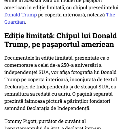
emite în această vară un model de paşaport
american în ediţie limitată, cu chipul preşedintelui
Donald Trump
pe coperta interioară, notează
The
Guardian
.
Ediție limitată: Chipul lui Donald
Trump, pe pașaportul american
Documentele în ediție limitată, prezentate ca o
comemorare a celei de-a 250-a aniversări a
independenței SUA, vor afișa fotografia lui Donald
Trump pe coperta interioară, înconjurată de textul
Declarației de Independență și de steagul SUA, cu
semnătura sa redată cu auriu. O pagină separată
prezintă faimoasa pictură a părinților fondatori
semnând Declaraţia de Independenţă.
Tommy Pigott, purtător de cuvânt al
Departamentului de Stat, a declarat într-un