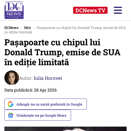
DCNews TV
DCNews
›
Stiri
›
Pașapoarte cu chipul lui Donald Trump, emise de SUA
în ediție limitată
Pașapoarte cu chipul lui
Donald Trump, emise de SUA
în ediție limitată
Autor:
Iulia Horovei
Data publicării: 28 Apr 2026
Adaugă-ne ca sursă preferată în Google
Urmărește-ne pe Google News