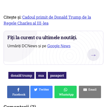
Citește și:
Cadoul primit de Donald Trump de la
Regele Charles al III-lea
Fiți la curent cu ultimele noutăți.
Urmăriți DCNews și pe
Google News
→
donald trump
sua
pasaport
Twitter
Email
Facebook
WhatsApp
Comentarii (2)