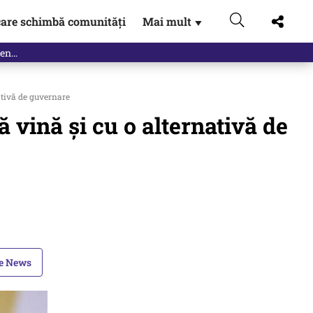
are schimbă comunități
Mai mult
▼
eac
tivă de guvernare
vină și cu o alternativă de
le News