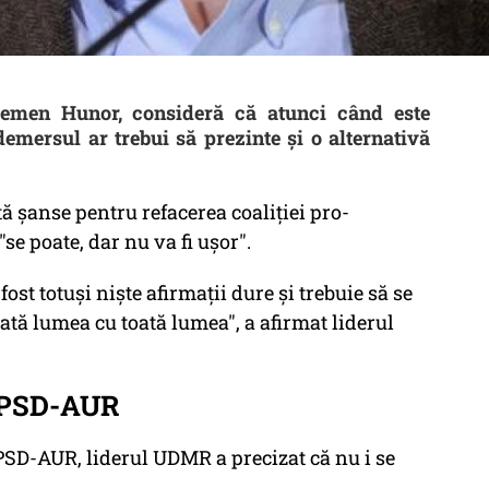
lemen Hunor, consideră că atunci când este
emersul ar trebui să prezinte şi o alternativă
ă şanse pentru refacerea coaliţiei pro-
e poate, dar nu va fi uşor".
 fost totuşi nişte afirmaţii dure şi trebuie să se
oată lumea cu toată lumea", a afirmat liderul
ă PSD-AUR
PSD-AUR, liderul UDMR a precizat că nu i se