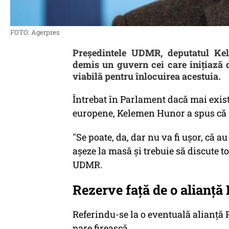
FOTO: Agerpres
Preşedintele UDMR, deputatul Ke
demis un guvern cei care iniţiază d
viabilă pentru înlocuirea acestuia.
Întrebat în Parlament dacă mai exist
europene, Kelemen Hunor a spus că "s
"Se poate, da, dar nu va fi uşor, că au
aşeze la masă şi trebuie să discute t
UDMR.
Rezerve față de o alianț
Referindu-se la o eventuală alianţă 
pare firească.