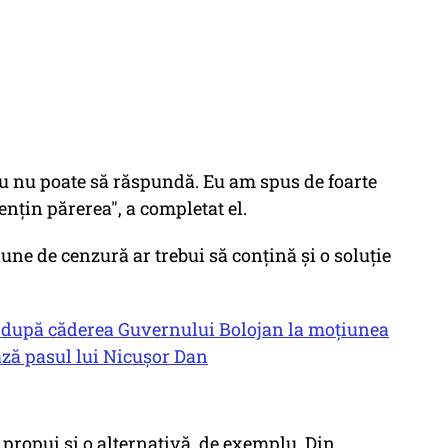
u nu poate să răspundă. Eu am spus de foarte
nţin părerea", a completat el.
ne de cenzură ar trebui să conţină şi o soluţie
că, după căderea Guvernului Bolojan la moțiunea
ză pasul lui Nicușor Dan
 propui şi o alternativă, de exemplu. Din