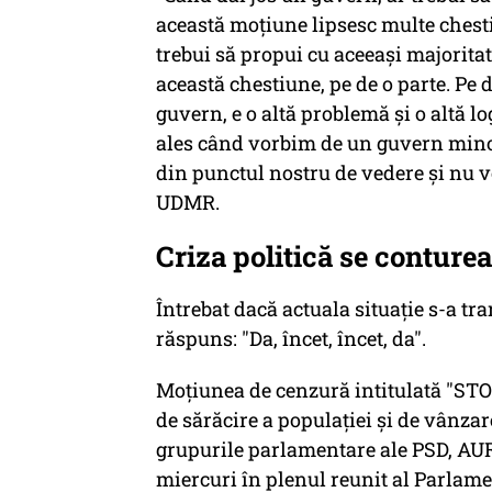
această moţiune lipsesc multe chestiu
trebui să propui cu aceeaşi majoritat
această chestiune, pe de o parte. Pe d
guvern, e o altă problemă şi o altă l
ales când vorbim de un guvern minori
din punctul nostru de vedere şi nu vor
UDMR.
Criza politică se conturea
Întrebat dacă actuala situaţie s-a tr
răspuns: "Da, încet, încet, da".
Moţiunea de cenzură intitulată "STOP
de sărăcire a populaţiei şi de vânzar
grupurile parlamentare ale PSD, AUR 
miercuri în plenul reunit al Parlam