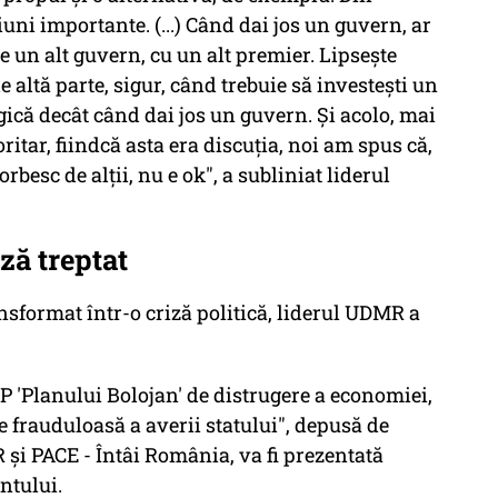
ni importante. (...) Când dai jos un guvern, ar
e un alt guvern, cu un alt premier. Lipseşte
e altă parte, sigur, când trebuie să investeşti un
ogică decât când dai jos un guvern. Şi acolo, mai
tar, fiindcă asta era discuţia, noi am spus că,
besc de alţii, nu e ok", a subliniat liderul
ză treptat
ansformat într-o criză politică, liderul UDMR a
 'Planului Bolojan' de distrugere a economiei,
e frauduloasă a averii statului", depusă de
şi PACE - Întâi România, va fi prezentată
entului.