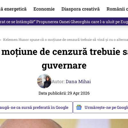
ză energetică
Economie
Diaspora creativă
Românii c
clinti pe Ilie Bolojan de la Palatul Victoria. Verdictul lui Bogdan Chiri
›
Kelemen Hunor spune că o moțiune de cenzură trebuie să vină și cu o alterna
oțiune de cenzură trebuie să 
guvernare
Autor:
Dana Mihai
Data publicării: 29 Apr 2026
augă-ne ca sursă preferată în Google
Urmărește-ne pe Goog