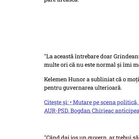
"La această întrebare doar Grindean
multe ori că nu este normal şi îmi me
Kelemen Hunor a subliniat că o moţiu
pentru guvernarea ulterioară.
Citește și: • Mutare pe scena politi
AUR-PSD. Bogdan Chirieac anticipea
"Când dai jos un guvern, ar trebui să