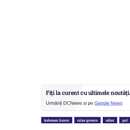
Fiți la curent cu ultimele noutăți
Urmăriți DCNews și pe
Google News
kelemen hunor
criza guvern
udmr
pnl