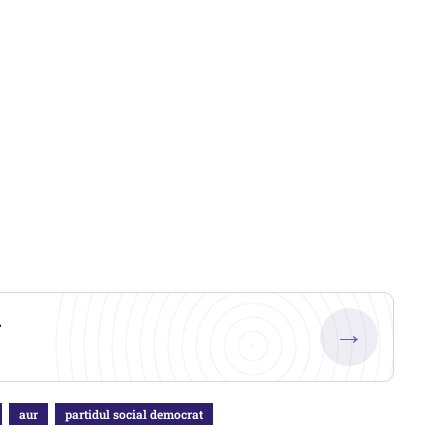
.
→
aur
partidul social democrat