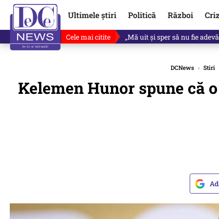
Ultimele știri
Politică
Război
Cri
Cele mai citite
Singurul lucru care l-ar putea 
DCNews
›
Stiri
Kelemen Hunor spune că o m
Ad