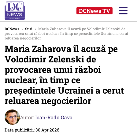
DCNews TV
DCNews
›
Stiri
›
Maria Zaharova îl acuză pe Volodimir Zelenski de
provocarea unui război nuclear, în timp ce președintele Ucrainei a cerut
reluarea negocierilor
Maria Zaharova îl acuză pe
Volodimir Zelenski de
provocarea unui război
nuclear, în timp ce
președintele Ucrainei a cerut
reluarea negocierilor
Autor:
Ioan-Radu Gava
Data publicării: 30 Apr 2026