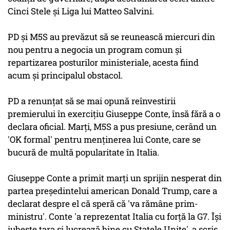
Cinci Stele şi Liga lui Matteo Salvini.
PD şi M5S au prevăzut să se reunească miercuri din
nou pentru a negocia un program comun şi
repartizarea posturilor ministeriale, acesta fiind
acum şi principalul obstacol.
PD a renunţat să se mai opună reînvestirii
premierului în exerciţiu Giuseppe Conte, însă fără a o
declara oficial. Marţi, M5S a pus presiune, cerând un
'OK formal' pentru menţinerea lui Conte, care se
bucură de multă popularitate în Italia.
Giuseppe Conte a primit marţi un sprijin nesperat din
partea preşedintelui american Donald Trump, care a
declarat despre el că speră că 'va rămâne prim-
ministru'. Conte 'a reprezentat Italia cu forţă la G7. Îşi
iubeşte ţara şi lucrează bine cu Statele Unite', a scris