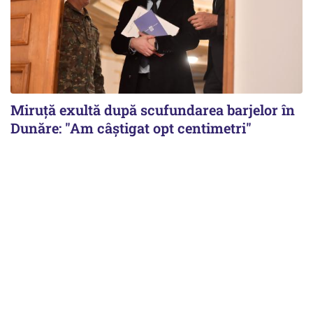
Miruță exultă după scufundarea barjelor în
Dunăre: "Am câștigat opt centimetri"