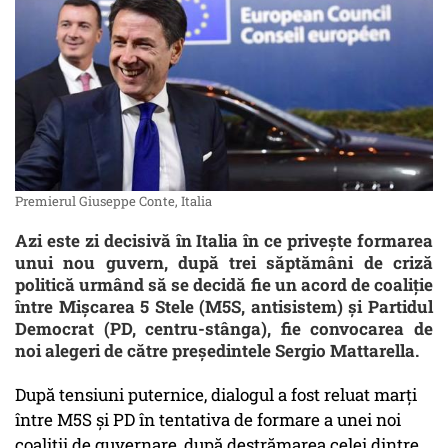
Premierul Giuseppe Conte, Italia
Azi este zi decisivă în Italia în ce priveşte formarea
unui nou guvern, după trei săptămâni de criză
politică urmând să se decidă fie un acord de coaliţie
între Mişcarea 5 Stele (M5S, antisistem) şi Partidul
Democrat (PD, centru-stânga), fie convocarea de
noi alegeri de către preşedintele Sergio Mattarella.
După tensiuni puternice, dialogul a fost reluat marţi
între M5S şi PD în tentativa de formare a unei noi
coaliţii de guvernare, după destrămarea celei dintre