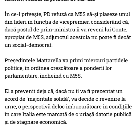
În ce-l priveşte, PD refuză ca M5S să-şi plaseze unul
din lideri în funcţia de vicepremier, considerând că,
dacă postul de prim-ministru îi va reveni lui Conte,
apropiat de M5S, adjunctul acestuia nu poate fi decât
un social-democrat.
Preşedintele Mattarella va primi miercuri partidele
politice, în ordinea crescătoare a ponderii lor
parlamentare, încheind cu M5S.
El a prevenit deja că, dacă nu îi va fi prezentat un
acord de 'majoritate solidă', va decide o revenire la
urne, o perspectivă deloc îmbucurătoare în condiţiile
în care Italia este marcată de o uriaşă datorie publică
şi de stagnare economică.