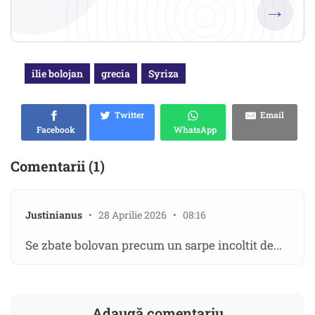
→
ilie bolojan
grecia
Syriza
Twitter
Email
Facebook
WhatsApp
Comentarii (1)
Justinianus
• 28 Aprilie 2026 • 08:16
Se zbate bolovan precum un sarpe incoltit de...
Adaugă comentariu