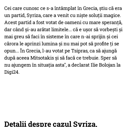
Cei care cunosc ce s-a întâmplat în Grecia, știu că era
un partid, Syriza, care a venit cu niște soluții magice.
Acest partid a fost votat de oameni cu mare speranță,
dar când și-au arătat limitele... că e ușor să vorbești și
mai greu să faci în sisteme în care n-ai sprijin și cei
cărora le aprinzi lumina și nu mai pot să profite ți se
opun... În Grecia, l-au votat pe Tsipras, ca să ajungă
după aceea Mitsotakis și să facă ce trebuie. Sper să
nu ajungem în situația asta", a declarat Ilie Bolojan la
Digi24.
Detalii despre cazul Syriza,