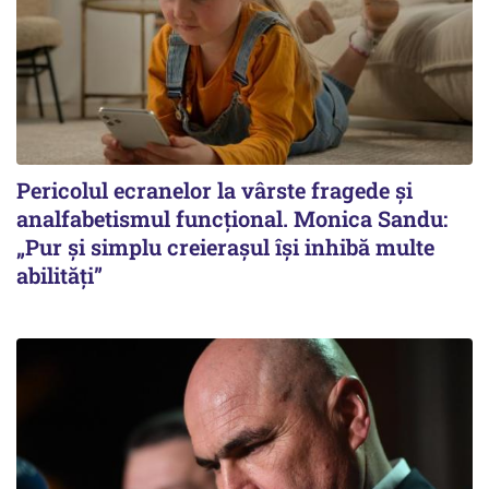
Pericolul ecranelor la vârste fragede și
analfabetismul funcțional. Monica Sandu:
„Pur și simplu creierașul își inhibă multe
abilități”