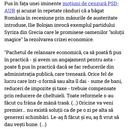
Pus în fața unei iminente
moțiuni de cenzură PSD-
AUR
și acuzat în repetate rânduri că a băgat
România în recesiune prin măsurile de austeritate
introduse, Ilie Bolojan invocă exemplul partidului
Syriza din Grecia care le promisese oamenilor "soluții
magice" la rezolvarea crizei economice.
"Pachetul de relansare economică, ca să poată fi pus
în practică - și avem un angajament pentru asta -
poate fi pus în practică dacă se fac reducerile din
administrația publică, care trenează. Orice fel de
lucru care într-o formă sau alta îl dai - sume de bani,
reduceri de impozite și taxe - trebuie compensate
prin reducere de cheltuieli. Toate reformele s-au
făcut cu frâna de mână trasă. (...) Oricine va veni
premier... nu există soluții ca de pe o zi pe alta să
generezi schimbări. Le-aș fi făcut și eu, aș fi vrut să
dau vești bune. (...)