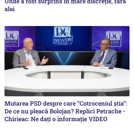
Unde a fost surprins în mare discreție, fără
alai
Mutarea PSD despre care ”Cotroceniul știa”:
De ce nu pleacă Bolojan? Replici Petrache -
Chirieac: Ne dați o informație VIDEO