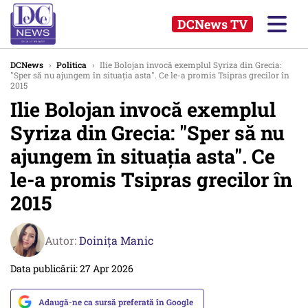
DCNews TV
DCNews
›
Politica
›
Ilie Bolojan invocă exemplul Syriza din Grecia:
"Sper să nu ajungem în situația asta". Ce le-a promis Tsipras grecilor în
2015
Ilie Bolojan invocă exemplul
Syriza din Grecia: "Sper să nu
ajungem în situația asta". Ce
le-a promis Tsipras grecilor în
2015
Autor:
Doinița Manic
Data publicării: 27 Apr 2026
Adaugă-ne ca sursă preferată în Google