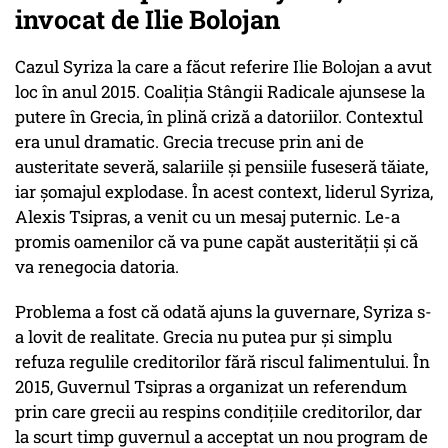
invocat de Ilie Bolojan
Cazul Syriza la care a făcut referire Ilie Bolojan a avut
loc în anul 2015. Coaliția Stângii Radicale ajunsese la
putere în Grecia, în plină criză a datoriilor. Contextul
era unul dramatic. Grecia trecuse prin ani de
austeritate severă, salariile și pensiile fuseseră tăiate,
iar șomajul explodase. În acest context, liderul Syriza,
Alexis Tsipras, a venit cu un mesaj puternic. Le-a
promis oamenilor că va pune capăt austerității și că
va renegocia datoria.
Problema a fost că odată ajuns la guvernare, Syriza s-
a lovit de realitate. Grecia nu putea pur și simplu
refuza regulile creditorilor fără riscul falimentului. În
2015, Guvernul Tsipras a organizat un referendum
prin care grecii au respins condițiile creditorilor, dar
la scurt timp guvernul a acceptat un nou program de