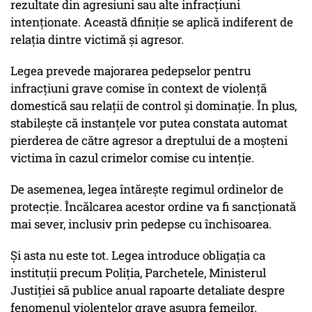
rezultate din agresiuni sau alte infracțiuni
intenționate. Această dfiniție se aplică indiferent de
relația dintre victimă și agresor.
Legea prevede majorarea pedepselor pentru
infracțiuni grave comise în context de violență
domestică sau relații de control și dominație. În plus,
stabilește că instanțele vor putea constata automat
pierderea de către agresor a dreptului de a moșteni
victima în cazul crimelor comise cu intenție.
De asemenea, legea întărește regimul ordinelor de
protecție. Încălcarea acestor ordine va fi sancționată
mai sever, inclusiv prin pedepse cu închisoarea.
Și asta nu este tot. Legea introduce obligația ca
instituții precum Poliția, Parchetele, Ministerul
Justiției să publice anual rapoarte detaliate despre
fenomenul violențelor grave asupra femeilor.