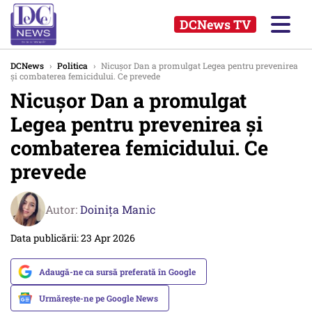
DCNews TV
DCNews
›
Politica
›
Nicușor Dan a promulgat Legea pentru prevenirea
și combaterea femicidului. Ce prevede
Nicușor Dan a promulgat
Legea pentru prevenirea și
combaterea femicidului. Ce
prevede
Autor:
Doinița Manic
Data publicării: 23 Apr 2026
Adaugă-ne ca sursă preferată în Google
Urmărește-ne pe Google News