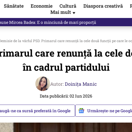
Sănătate
Economie
Cultură
Diaspora creativă
Mai mult
▼
 Ponta, Chirieac anticipa totul. Cine este acum în pericol / VIDEO
emisie de la vârful PSD. Primarul care renunță la cele două funcţii pe care le o
rimarul care renunță la cele d
în cadrul partidului
Autor:
Doinița Manic
Data publicării: 02 Iun 2026
augă-ne ca sursă preferată în Google
Urmărește-ne pe Goog