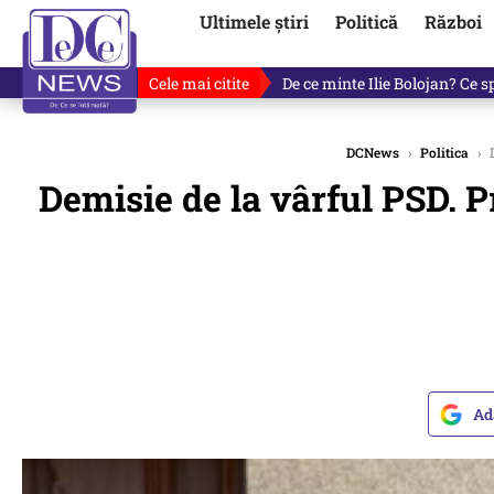
Ultimele știri
Politică
Război
Cele mai citite
Cu luni înainte de anunțul lui
DCNews
›
Politica
›
D
Demisie de la vârful PSD. P
Ad