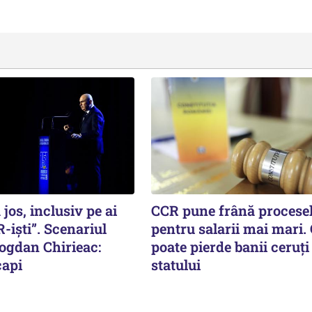
 jos, inclusiv pe ai
CCR pune frână procese
-iști”. Scenariul
pentru salarii mai mari.
Bogdan Chirieac:
poate pierde banii ceruți
capi
statului