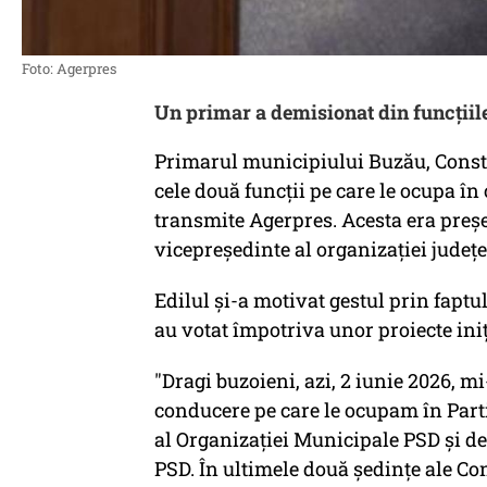
Foto: Agerpres
Un primar a demisionat din funcţiile
Primarul municipiului Buzău, Consta
cele două funcţii pe care le ocupa în
transmite Agerpres. Acesta era preşe
vicepreşedinte al organizaţiei judeţ
Edilul şi-a motivat gestul prin faptu
au votat împotriva unor proiecte iniţi
"Dragi buzoieni, azi, 2 iunie 2026, m
conducere pe care le ocupam în Part
al Organizaţiei Municipale PSD şi d
PSD. În ultimele două şedinţe ale Co