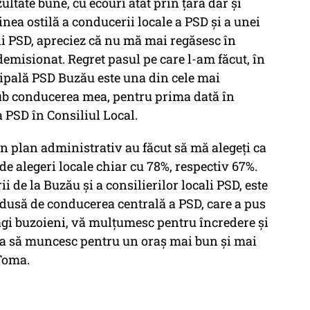
ultate bune, cu ecouri atât prin ţară dar şi
nea ostilă a conducerii locale a PSD şi a unei
ali PSD, apreciez că nu mă mai regăsesc în
emisionat. Regret pasul pe care l-am făcut, în
cipală PSD Buzău este una din cele mai
sub conducerea mea, pentru prima dată în
a PSD în Consiliul Local.
 în plan administrativ au făcut să mă alegeţi ca
de alegeri locale chiar cu 78%, respectiv 67%.
 de la Buzău şi a consilierilor locali PSD, este
a dusă de conducerea centrală a PSD, care a pus
 Dragi buzoieni, vă mulţumesc pentru încredere şi
nua să muncesc pentru un oraş mai bun şi mai
Toma.