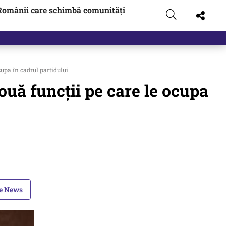
Românii care schimbă comunități
cupa în cadrul partidului
ouă funcţii pe care le ocupa
le News