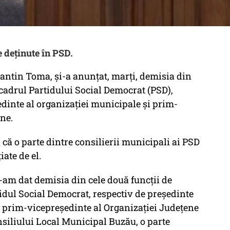
 deţinute în PSD.
ntin Toma, şi-a anunţat, marţi, demisia din
 cadrul Partidului Social Democrat (PSD),
dinte al organizaţiei municipale şi prim-
ene.
l că o parte dintre consilierii municipali ai PSD
ate de el.
i-am dat demisia din cele două funcţii de
idul Social Democrat, respectiv de preşedinte
e prim-vicepreşedinte al Organizaţiei Judeţene
nsiliului Local Municipal Buzău, o parte