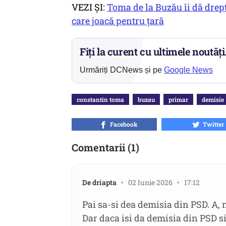
VEZI ȘI:
Toma de la Buzău îi dă drept
care joacă pentru țară
Fiți la curent cu ultimele noutăți
Urmăriți DCNews și pe
Google News
constantin toma
buzau
primar
demisie
Facebook
Twitter
Comentarii (1)
De driapta
• 02 Iunie 2026 • 17:12
Pai sa-si dea demisia din PSD. A, 
Dar daca isi da demisia din PSD s