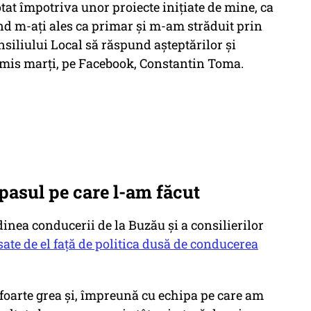
tat împotriva unor proiecte iniţiate de mine, ca
ând m-aţi ales ca primar şi m-am străduit prin
siliului Local să răspund aşteptărilor şi
smis marţi, pe Facebook, Constantin Toma.
pasul pe care l-am făcut
nea conducerii de la Buzău şi a consilierilor
nsate de el faţă de politica dusă de conducerea
 foarte grea şi, împreună cu echipa pe care am