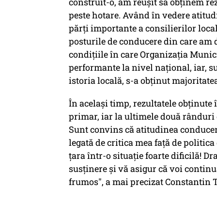
construit-o, am reuşit să obţinem rez
peste hotare. Având în vedere atitudi
părţi importante a consilierilor loc
posturile de conducere din care am d
condiţiile în care Organizaţia Muni
performante la nivel naţional, iar, 
istoria locală, s-a obţinut majoritate
În acelaşi timp, rezultatele obţinute
primar, iar la ultimele două rânduri 
Sunt convins că atitudinea conducerii
legată de critica mea faţă de politic
ţara într-o situaţie foarte dificilă!
susţinere şi vă asigur că voi conti
frumos", a mai precizat Constantin 